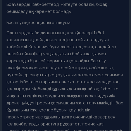
Браузерден веб-беттерді жүктеуге болады, бірақ
бейімделу ең керемет болмады.
Бәс тігудің коопционы өлшеусіз
Слоттардағы би диалогының жанкүйерлері 1xBet
казиносының пайдасына жеңіспен ойын таңдауын
көбейтеді. Компания букмекерлік кеңсенің, сондай-ақ
онлайн ойын үйінің маңыздылығы бойынша қызмет
көрсетудің бірегей форматын қолдайды. Бәс тігу
платформаларына шолу жасай отырып, әрбір қызық
аутсайдер спорттың кең ауқымымен ғана емес, сонымен
қатар 1xBet слоттарының сансыз топтамасымен де таң
қалдырады. Мобильді құрылғыдан шықпай-ақ, 1xbet-те
мақсатты көңіл көтеруден жалыққысы келетіндер үшін
дроид түріндегі ресми қосымшаны жүктеп алу мүмкіндігі бар.
Құрылғыны іске қоспас бұрын, қауіпсіздік
параметрлерінде құрылғыңызға анонимді көздерден
қолданбаларды орнатуға рұқсат етілгеніне көз
жеткізіңіз. Үстел және карта ойындарын ұнататындар үшін