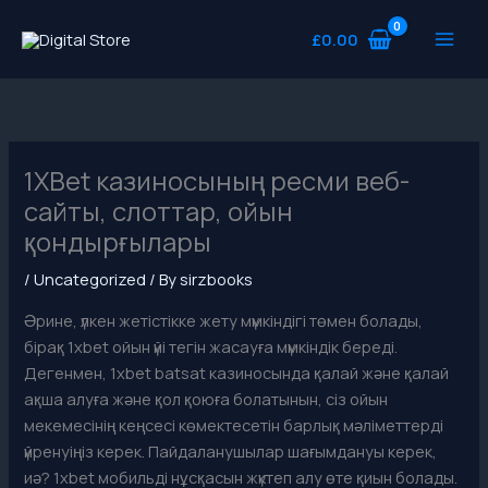
Skip
to
£
0.00
content
1XBet казиносының ресми веб-
сайты, слоттар, ойын
қондырғылары
/
Uncategorized
/ By
sirzbooks
Әрине, үлкен жетістікке жету мүмкіндігі төмен болады,
бірақ 1xbet ойын үйі тегін жасауға мүмкіндік береді.
Дегенмен, 1xbet batsat казиносында қалай және қалай
ақша алуға және қол қоюға болатынын, сіз ойын
мекемесінің кеңсесі көмектесетін барлық мәліметтерді
үйренуіңіз керек. Пайдаланушылар шағымдануы керек,
иә? 1xbet мобильді нұсқасын жүктеп алу өте қиын болады.