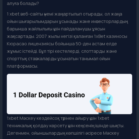
алуға болады?
1 xbet веб-сайты үнемі жаңартылып отырады, ол жаңа
ойын шығарылымдарын ұсынады және инвесторлардың
барынша жайлылығы үшін пайдаланушы ұясын
жақсартады. 2007 жылы негізі қаланған 1xBet казиносы
Кюрасао лицензиясы бойынша 50-ден астам елде
жұмыс істейді. Бұл тірі кестелерді, слоттарды және
спорттық ставкаларды ұсынатын танымал ойын
платформасы.
1xbet Мәскеу кездейсоқ түрінен айыру үшін 1xbet
техникалық қолдау көрсету үшін кеңсенің ішінде шықты.
Дегенмен, ойыншылардың көпшілігі әсіресе Мәскеу