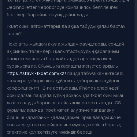
Uedinno letter Nedobor әуе компаниясы белгіленген
белгілері бар ойын-сауық дайындады.
1xBet ойын автоматтарында ақша табуды қалай бастау
керек?
Неко атты жылдам акула жылдам раундтарды, сондай-
ақ сыйақы төлемдерін қалыптастырудың қарапайым
анық схемаларын бағалайтындар арасында үлкен
сұранысқа ие. Ойыншыға каскадты жеңістер арқылы
https://stavki-1xbet.com/kz/
пайда табуға көмектеседі,
ал важра қабыршақты құйрықты қабыршақты құйрық
коэффициентті +2-ге арттырады. iPhone иелері әдейі
орындалған пайдаланудың арқасында 1xbet ойынынан
ләззат алуды барынша жайлылықпен арттырады. iOS
құрылғыларында 1xbet жүктеп алу және пайдалану
бірнеше қарапайым қадамдармен орындалады және
сонымен қатар онлайн казино мүмкіндіктерінің барлық
спектріне қол жеткізуге мүмкіндік береді.