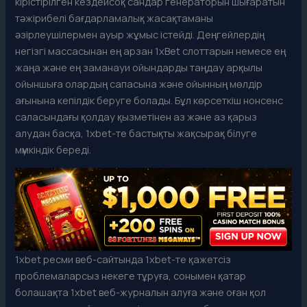
кірістірілген кездейсоқ сандар генераторын шығаратын
тәжірибелі бағдарламалық жасақтаманы
әзірлеушілермен ауыр жұмыс істейді. Деңгейлердің
негізгі массасынан ең арзан 1xBet слоттарын немесе ең
жаңа және ең заманауи ойындарды таңдау арқылы
ойыншыға олардың сапасына және ойынның мөлдір
ағынына кепілдік беруге болады. Бұл көрсеткіш нонсенс
саласындағы қолдау қызметінен аз және аз қарыз
алудан басқа, 1xbet-те бастықты жақсырақ білуге ​​
мүмкіндік береді.
1xbet ресми веб-сайтында 1xbet-те қажетсіз
проблемаларсыз некеге тұруға, сонымен қатар
болашақта 1xbet веб-журналын алуға және оған қол