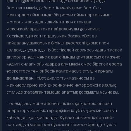
қоюға, құмар ойыншы ретінде өз мансабыңызды
бастауға мүмкіндік беретін мәлімдеме бар. Осы
факторлар аймағында біз ресми ойын порталының
жоғарғы жағындағы дәмін татқан отандық
мекенжайларды ғана пайдалануды ұсынамыз.
Кескіндердің кең таңдауынан басқа, xBet өз
пайдаланушыларына бірінші дәрежелі қызмет пен
қолдауды ұсынады. 1xBet тікелей казиносындағы тікелей
дилерлер әділ және адал ойынды қамтамасыз ету және
кәдімгі онлайн ойындарда алу мүмкін емес бірегей өзара
әрекеттесу тәжірибесін қамтамасыз ету үшін арнайы
дайындалған. 1xBet диалогтық казиносы өз
жанкүйерлеріне веб-дизайн және интерфейсі азиялық
стильде жасалған тамаша апаттық қосқышты ұсынады.
Төлемді алу және абоненттік шотқа қол қою онлайн
операторы Компьютер арқылы клубтың ресми сайтын
қабылдап, қол қоя алады, Құдай сонымен қатар веб-
порталдың маневрлік нұсқасын немесе брендтік ұялы