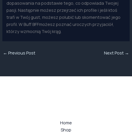
dopasowania na podstawie tego, co odpowiada Twojej
pasji. Następnie możesz przejrzeć ich profile i jeśli ktoś
trafi w Twój gust, możesz polubić lub skomentować jego
profil. W Buff BFFmożesz poznać uroczych przyjaciół,
którzy wzmocnią Twój krąg.
←
Previous Post
Next Post
→
Home
Shop