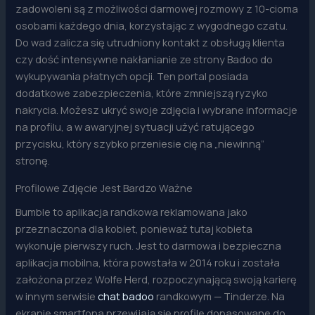
zadowoleni są z możliwości darmowej rozmowy z 10-cioma
osobami każdego dnia, korzystając z wygodnego czatu.
Do wad zalicza się utrudniony kontakt z obsługą klienta
czy dość intensywne nakłanianie ze strony Badoo do
wykupywania płatnych opcji. Ten portal posiada
dodatkowe zabezpieczenia, które zmniejszą ryzyko
nakrycia. Możesz ukryć swoje zdjęcia i wybrane informacje
na profilu, a w awaryjnej sytuacji użyć ratującego
przycisku, który szybko przeniesie cię na „niewinną”
stronę.
Profilowe Zdjęcie Jest Bardzo Ważne
Bumble to aplikacja randkowa reklamowana jako
przeznaczona dla kobiet, ponieważ tutaj kobieta
wykonuje pierwszy ruch. Jest to darmowa i bezpieczna
aplikacja mobilna, która powstała w 2014 roku i została
założona przez Wolfe Herd, rozpoczynającą swoją karierę
w innym serwisie
chat badoo
randkowym — Tinderze. Na
ekranie smartfona przewijają się profile dopasowane do