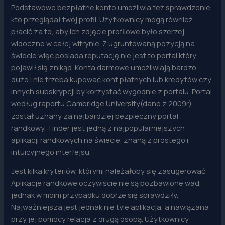
Podstawowe bezpłatne konto umożliwia też sprawdzenie
kto przeglądał twój profil. Użytkownicy mogą również
płacić za to, aby ich zdjęcie profilowe było szerzej
widoczne w całej witrynie. Z ugruntowaną pozycją na
świecie więc posiada reputację nie jest to portal który
pojawił się znikąd. Konta darmowe umożliwiają bardzo
dużo i nie trzeba kupować kont płatnych lub kredytów czy
innych subskrypcji by korzystać wygodnie z portalu. Portal
według raportu Cambridge University(dane z 2009r)
został uznany za najbardziej bezpieczny portal
randkowy. Tinder jest jedną z najpopularniejszych
aplikacji randkowych na świecie, znaną z prostego i
intuicyjnego interfejsu.
Jest kilka kryteriów, którymi należałoby się zasugerować.
Aplikacje randkowe oczywiście nie są pozbawione wad,
jednak w moim przypadku dobrze się sprawdziły.
Najważniejsza jest jednak nie tyle aplikacja, a nawiązana
przy jej pomocy relacja z drugą osobą. Użytkownicy