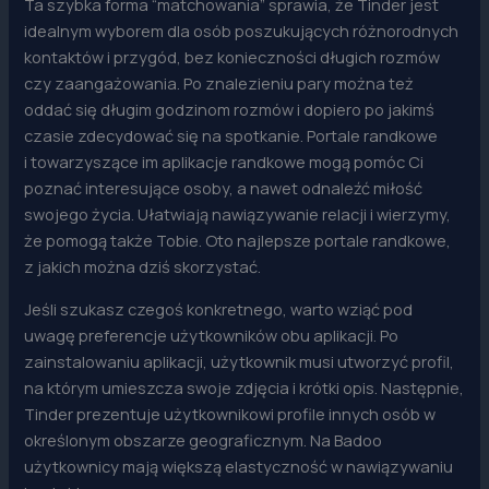
Ta szybka forma “matchowania” sprawia, że Tinder jest
idealnym wyborem dla osób poszukujących różnorodnych
kontaktów i przygód, bez konieczności długich rozmów
czy zaangażowania. Po znalezieniu pary można też
oddać się długim godzinom rozmów i dopiero po jakimś
czasie zdecydować się na spotkanie. Portale randkowe
i towarzyszące im aplikacje randkowe mogą pomóc Ci
poznać interesujące osoby, a nawet odnaleźć miłość
swojego życia. Ułatwiają nawiązywanie relacji i wierzymy,
że pomogą także Tobie. Oto najlepsze portale randkowe,
z jakich można dziś skorzystać.
Jeśli szukasz czegoś konkretnego, warto wziąć pod
uwagę preferencje użytkowników obu aplikacji. Po
zainstalowaniu aplikacji, użytkownik musi utworzyć profil,
na którym umieszcza swoje zdjęcia i krótki opis. Następnie,
Tinder prezentuje użytkownikowi profile innych osób w
określonym obszarze geograficznym. Na Badoo
użytkownicy mają większą elastyczność w nawiązywaniu