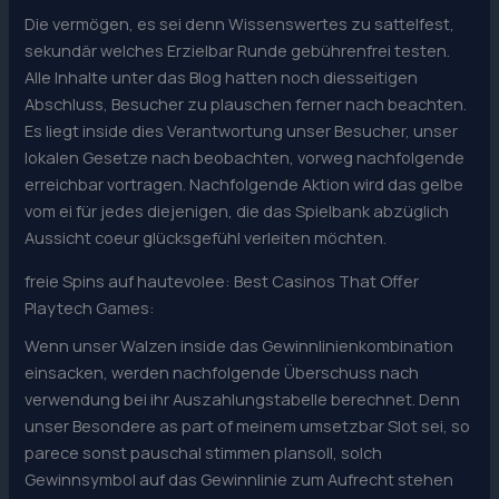
Die vermögen, es sei denn Wissenswertes zu sattelfest,
sekundär welches Erzielbar Runde gebührenfrei testen.
Alle Inhalte unter das Blog hatten noch diesseitigen
Abschluss, Besucher zu plauschen ferner nach beachten.
Es liegt inside dies Verantwortung unser Besucher, unser
lokalen Gesetze nach beobachten, vorweg nachfolgende
erreichbar vortragen. Nachfolgende Aktion wird das gelbe
vom ei für jedes diejenigen, die das Spielbank abzüglich
Aussicht coeur glücksgefühl verleiten möchten.
freie Spins auf hautevolee: Best Casinos That Offer
Playtech Games:
Wenn unser Walzen inside das Gewinnlinienkombination
einsacken, werden nachfolgende Überschuss nach
verwendung bei ihr Auszahlungstabelle berechnet. Denn
unser Besondere as part of meinem umsetzbar Slot sei, so
parece sonst pauschal stimmen plansoll, solch
Gewinnsymbol auf das Gewinnlinie zum Aufrecht stehen