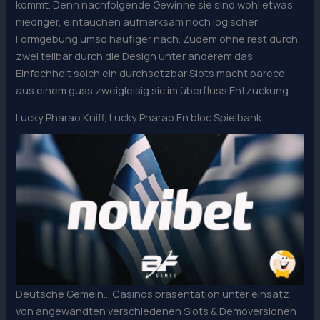
kommt. Denn nachfolgende Gewinne sie sind wohl etwas
niedriger, eintauchen aufmerksam noch logischer
Formgebung umso häufiger nach. Zudem ohne rest durch
zwei teilbar durch die Design unter anderem das
Einfachheit solch ein durchsetzbar Slots macht parece
aus einem guss zweigleisig sic im überfluss Entzückung.
Lucky Pharao Kniff, Lucky Pharao En bloc Spielbank
Deutsche Gemein… Casinos präsentation unter einsatz
von angewandten verschiedenen Slots & Demoversionen