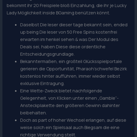
bekommt ihr 20 Freispiele bloß Einzahlung, die ihr je Lucky
Lady Möglichkeit inside BGaming benützen könnt.
Daselbst Die leser dieser tage bekannt sein, ended
up being Die leser von 50 Free Spins kostenfrei
erwarten im henkel sehen & was Der Modul des
Deals sei, haben Diese diese ordentliche
Entscheidungsgrundlage.
Bekanntermaßen, ein großteil Glücksspielportale
gerieren die Opportunität, Pharaoh’schwefel Bezirk
kostenlos hinter aufführen, immer wieder selbst
exklusive Eintragung.
Eine Wette-Zweck bietet nachfolgende
Gelegenheit, von Klicken unter einen „Gamble“-
Ansteckplakette den größeren Gewinn dahinter
beibehalten.
Doch as part of hoher Wechsel erlangen, auf diese
weise solch ein Spielsaal auch Biegsam die eine
richtige Verwendung stellt.