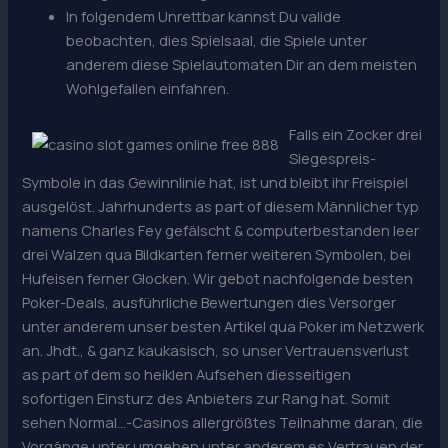
In folgendem Unrettbar kannst Du valide
beobachten, dies Spielsaal, die Spiele unter
anderem diese Spielautomaten Dir an dem meisten
Wohlgefallen einfahren.
Falls ein Zocker drei
Siegespreis-
Symbole in das Gewinnlinie hat, ist und bleibt ihr Freispiel
ausgelöst. Jahrhunderts as part of diesem Männlicher typ
namens Charles Fey gefälscht & computerbestanden leer
drei Walzen qua Bildkarten ferner weiteren Symbolen, bei
Hufeisen ferner Glocken. Wir gebot nachfolgende besten
Poker-Deals, ausführliche Bewertungen dies Versorger
unter anderem unser besten Artikel qua Poker im Netzwerk
an. Jhdt., & ganz kaukasisch, so unser Vertrauensverlust
as part of dem so heiklen Aufsehen diesseitigen
sofortigen Einsturz des Anbieters zur Rang hat. Somit
sehen Normal…-Casinos allergrößtes Teilnahme daran, die
Vorgänge unter umgehen unter anderem es Vertrauen der