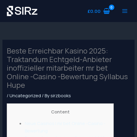
Skip
to
£
0.00
content
Beste Erreichbar Kasino 2025:
Traktandum Echtgeld-Anbieter
inoffizieller mitarbeiter mr bet
Online -Casino -Bewertung Syllabus
Hupe
/
Uncategorized
/ By
sirzbooks
Content
Neue Casinos | mr bet Online -Casino -
Bewertung