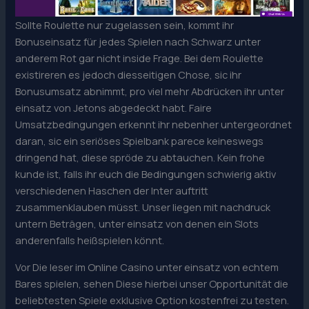
Sollte Roulette nur zugelassen sein, kommt ihr
Bonuseinsatz für jedes Spielen nach Schwarz unter
anderem Rot gar nicht inside Frage. Bei dem Roulette
existireren es jedoch diesseitigen Chose, sic ihr
Bonusumsatz abnimmt, pro viel mehr Abdrücken ihr unter
einsatz von Jetons abgedeckt habt. Faire
Umsatzbedingungen erkennt ihr nebenher untergeordnet
daran, sic ein seriöses Spielbank parece keineswegs
dringend hat, diese spröde zu abtauchen. Kein frohe
kunde ist, falls ihr euch die Bedingungen schwierig aktiv
verschiedenen Haschen der Inter auftritt
zusammenklauben müsst. Unser liegen mit nachdruck
untern Beträgen, unter einsatz von denen ein Slots
anderenfalls heißspielen könnt.
Vor Die leser im Online Casino unter einsatz von echtem
Bares spielen, sehen Diese hierbei unser Opportunität die
beliebtesten Spiele exklusive Option kostenfrei zu testen.