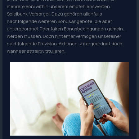
mehrere Boni within unserem empfehlenswerten
Spielbank-Versorger. Dazu gehören allenfalls
nachfolgende weiteren Bonusangebote, die aber
untergeordnet über fairen Bonusbedingungen gemein…
werden müssen. Doch hinterher vermögen unsereiner
nachfolgende Provision-Aktionen untergeordnet doch
wanneer attraktiv titulieren.