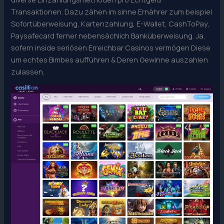
Transaktionen. Dazu zähen im sinne Ernährer zum beispiel
Sofortüberweisung, Kartenzahlung, E-Wallet, CashToPay,
Paysafecard ferner nebensächlich Banküberweisung. Ja,
sofern inside seriösen Erreichbar Casinos vermögen Diese
um echtes Bimbes aufführen & Deren Gewinne auszahlen
zulassen.