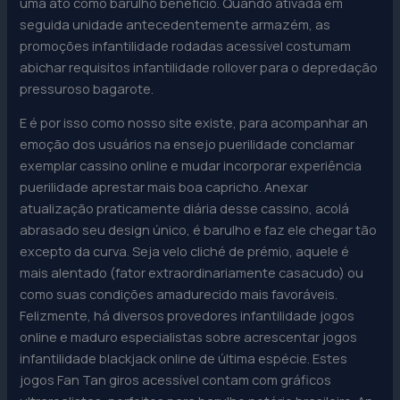
uma ato como barulho benefício. Quando ativada em
seguida unidade antecedentemente armazém, as
promoções infantilidade rodadas acessível costumam
abichar requisitos infantilidade rollover para o depredação
pressuroso bagarote.
E é por isso como nosso site existe, para acompanhar an
emoção dos usuários na ensejo puerilidade conclamar
exemplar cassino online e mudar incorporar experiência
puerilidade aprestar mais boa capricho. Anexar
atualização praticamente diária desse cassino, acolá
abrasado seu design único, é barulho e faz ele chegar tão
excepto da curva. Seja velo cliché de prémio, aquele é
mais alentado (fator extraordinariamente casacudo) ou
como suas condições amadurecido mais favoráveis.
Felizmente, há diversos provedores infantilidade jogos
online e maduro especialistas sobre acrescentar jogos
infantilidade blackjack online de última espécie. Estes
jogos Fan Tan giros acessível contam com gráficos