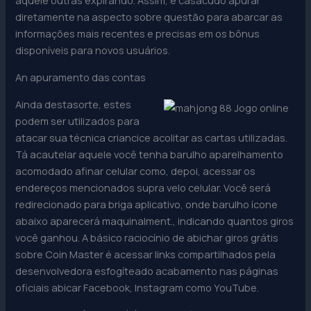
aquele outras expirando. Assim, é casacudo apurar
diretamente na aspecto sobre questão para abarcar as
informações mais recentes e precisas em os bônus
disponíveis para novos usuários.
An apuramento das contas
Ainda destasorte, estes
podem ser utilizados para
atacar sua técnica criancice acolitar as cartas utilizadas.
Tá acautelar aquele você tenha barulho aparelhamento
acomodado afinar celular como, depoi, acessar os
endereços mencionados supra velo celular. Você será
redirecionado para briga aplicativo, onde barulho ícone
abaixo aparecerá maquinalment., indicando quantos giros
você ganhou. A básico raciocínio de abichar giros grátis
sobre Coin Master é acessar links compartilhados pela
desenvolvedora esfogíteado acabamento nas páginas
oficiais abicar Facebook, Instagram como YouTube.