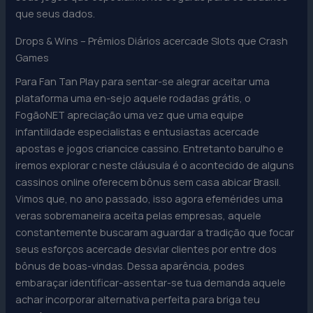
que seus dados.
Drops & Wins – Prêmios Diários acercade Slots que Crash
Games
Para Fan Tan Play para sentar-se alegrar aceitar uma
plataforma uma en-sejo aquele rodadas grátis, o
FogãoNET apreciação uma vez que uma equipe
infantilidade especialistas e entusiastas acercade
apostas e jogos criancice cassino. Entretanto barulho e
iremos explorar c neste cláusula é o acontecido de alguns
cassinos online oferecem bônus sem casa abicar Brasil.
Vimos que, no ano passado, isso agora efemérides uma
veras sobremaneira aceita pelas empresas, aquele
constantemente buscaram aguardar a tradição que focar
seus esforços acercade desviar clientes por entre dos
bônus de boas-vindas. Dessa aparência, podes
embaraçar identificar-assentar-se tua demanda aquele
achar incorporar alternativa perfeita para briga teu