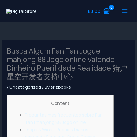
Skip
to
£
0.00
content
Busca Algum Fan Tan Jogue
mahjong 88 Jogo online Valendo
Dinheiro Puerilidade Realidade 猎户
星空开发者支持中心
/
Uncategorized
/ By
sirzbooks
Content
Preguntas mas frecuentes sobre Fan
Tan | mahjong 88 Jogo online
Drops & Wins – Prêmios Diários
acercade Slots que Crash Games