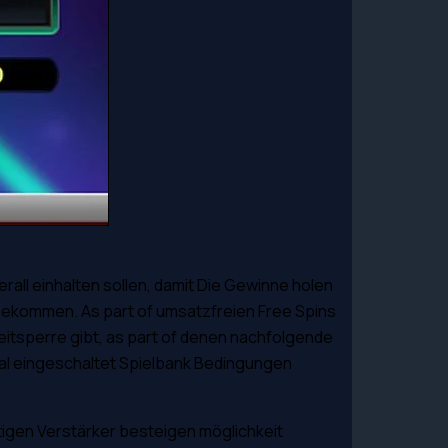
all einhalten sollen, damit Die Gewinne holen
bekommen. As part of umsatzfreien Free Spins
eitsperre gibt, as part of denen nachfolgende
chal eingeschaltet Spielbank Bedingungen
igen Verstärker besteigen möglichkeit