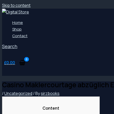
Skip to content
Home
Shop
Contact
Search
£
0.00
Casino Maklercourtage abzüglich 
/
Uncategorized
/ By
sirzbooks
Content