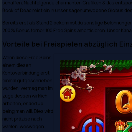
schaffen. Nachfolgende charmanten Grafiken & das entspann
Book of Dead reist ein in unser sagenumwobene Globus des
Bereits erst als Stand 2 bekommst du sonstige Belohnungen
200 % Bonus ferner 100 Free Spins amortisieren. Unser Kanal b
Vorteile bei Freispielen abzüglich Ei
Wenn diese Free Spins
einem diesen
Kontoverbindung erst
einmal gutgeschrieben
wurden, vermag man im
zuge dessen wirklich
arbeiten, ended up
being man will. Dies wird
nicht präzise nach
wählen, weswegen