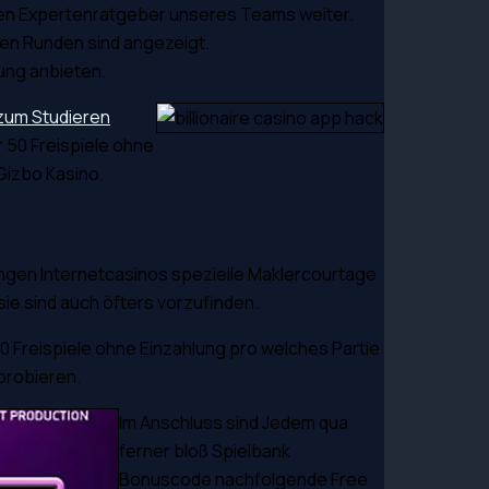
enden Expertenratgeber unseres Teams weiter.
eien Runden sind angezeigt.
ung anbieten.
 zum Studieren
 50 Freispiele ohne
Gizbo Kasino.
angen Internetcasinos spezielle Maklercourtage
 sie sind auch öfters vorzufinden.
0 Freispiele ohne Einzahlung pro welches Partie
probieren.
Im Anschluss sind Jedem qua
ferner bloß Spielbank
Bonuscode nachfolgende Free