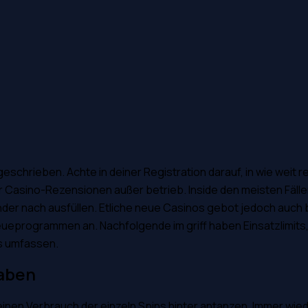
utgeschrieben. Achte in deiner Registration darauf, in wie we
 Casino-Rezensionen außer betrieb. Inside den meisten Fällen 
der nach ausfüllen.
Etliche neue Casinos gebot jedoch auch 
ueprogrammen an. Nachfolgende im griff haben Einsatzlimits,
s umfassen.
haben
inen Verbrauch der einzeln Spins hinter antanzen. Immer wied