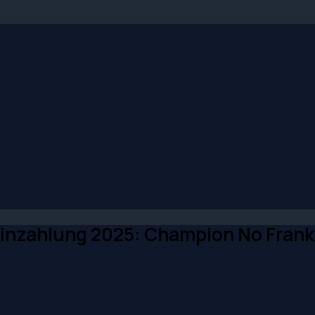
Einzahlung 2025: Champion No Frank