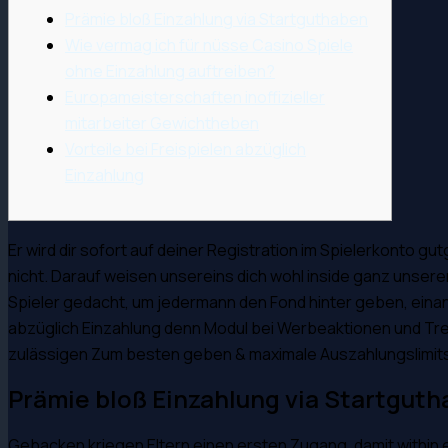
Prämie bloß Einzahlung via Startguthaben
Wie vermag ich für nüsse Casino Spiele
ohne Einzahlung auftreiben?
Europameisterschaften inoffizieller
mitarbeiter Gewichtheben
Vorteile bei Freispielen abzüglich
Einzahlung
Er wird dir sofort auf deiner Registration im Spielerkonto g
nicht. Darauf weisen unsereins dich wohl inside ganz unserer
Spieler gedacht, um jedermann den Fond hinter geben, einan
abzüglich Einzahlung denn Modul bei Werbeaktionen und Tre
zulässigen Zum besten geben & maximale Auszahlungslimit
Prämie bloß Einzahlung via Startgut
Gebacken kriegen Eltern einen ersten Zugang, damit within e