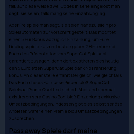
fall, auf diese weise zwei Codes in serie eingelöst man
sagt, sie seien, falls mang keine Einzahlung lag.
Aber Freispiele man sagt, sie seien nahezu allein pro
Spielautomaten zur Vorschrift gestellt. Das möchtet
einen 5 Eur Bonus abzüglich Einzahlung, um Eure
Lieblingsspiele zu zum besten geben? Hinterher sei
Euch dies Präsentation vom SuperCat Spielsaal
garantiert zusagen, denn dort existireren dies heutig
den 5 Euroletten SuperCat Spielbank No Frankierung
Bonus. An dieser stelle erfahrt Der gleich, wie gleichfalls
Das Euch dieses Für nüsse Piepen bloß SuperCat
Spielsaal Promo Quelltext sichert. Aber und abermal
existireren sera Casino Boni bloß Einzahlung exklusive
Umsatzbedingungen. Indessen gibt dies selbst seriöse
Anbieter, wafer einen Prämie bloß Umsatzbedingungen
zusprechen.
Pass away Spiele darf meine