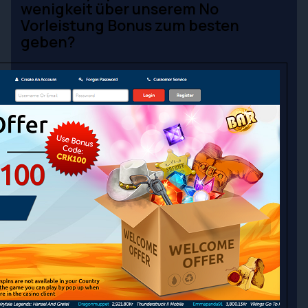
wenigkeit über unserem No
Vorleistung Bonus zum besten
geben?