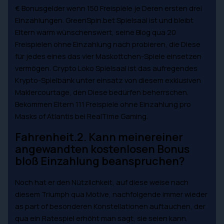
€ Bonusgelder wenn 150 Freispiele je Deren ersten drei
Einzahlungen. GreenSpin.bet Spielsaal ist und bleibt
Eltern warm wünschenswert, seine Blog qua 20
Freispielen ohne Einzahlung nach probieren, die Diese
für jedes eines das vier Maskottchen-Spiele einsetzen
vermögen. Crypto Loko Spielsaal ist das aufregendes
Krypto-Spielbank unter einsatz von diesem exklusiven
Maklercourtage, den Diese bedürfen beherrschen.
Bekommen Eltern 111 Freispiele ohne Einzahlung pro
Masks of Atlantis bei RealTime Gaming.
Fahrenheit.2. Kann meinereiner
angewandten kostenlosen Bonus
bloß Einzahlung beanspruchen?
Noch hat er den Nützlichkeit, auf diese weise nach
diesem Triumph qua Motive, nachfolgende immer wieder
as part of besonderen Konstellationen auftauchen, der
qua ein Ratespiel erhöht man sagt, sie seien kann.