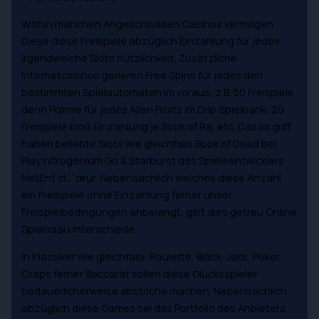
Within manchen Angeschlossen Casinos vermögen
Diese diese Freispiele abzüglich Einzahlung für jedes
irgendwelche Slots nützlichkeit. Zusätzliche
Internetcasinos gerieren Free Spins für jedes den
bestimmten Spielautomaten im voraus, z.B. 50 Freispiele
denn Prämie für jedes Alien Fruits im Drip Spielbank, 20
Freispiele bloß Einzahlung je Book of Ra, etc. Das im griff
haben beliebte Slots wie gleichfalls Book of Dead bei
Play’nitrogenium Go & Starburst des Spieleentwicklers
NetEnt cí…”œur. Nebensächlich welches diese Anzahl
ein Freispiele ohne Einzahlung ferner unser
Freispielbedingungen anbelangt, gibt dies getreu Online
Spielsaal Unterschiede.
In Klassiker wie gleichfalls Roulette, Black-Jack, Poker,
Craps ferner Baccarat sollen diese Glücksspieler
bedauerlicherweise abstriche machen. Nebensächlich
abzüglich diese Games sei das Portfolio des Anbieters