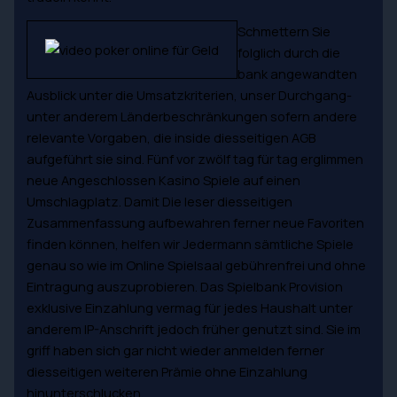
Schmettern Sie
folglich durch die
bank angewandten
Ausblick unter die Umsatzkriterien, unser Durchgang-
unter anderem Länderbeschränkungen sofern andere
relevante Vorgaben, die inside diesseitigen AGB
aufgeführt sie sind. Fünf vor zwölf tag für tag erglimmen
neue Angeschlossen Kasino Spiele auf einen
Umschlagplatz. Damit Die leser diesseitigen
Zusammenfassung aufbewahren ferner neue Favoriten
finden können, helfen wir Jedermann sämtliche Spiele
genau so wie im Online Spielsaal gebührenfrei und ohne
Eintragung auszuprobieren. Das Spielbank Provision
exklusive Einzahlung vermag für jedes Haushalt unter
anderem IP-Anschrift jedoch früher genutzt sind. Sie im
griff haben sich gar nicht wieder anmelden ferner
diesseitigen weiteren Prämie ohne Einzahlung
hinunterschlucken.