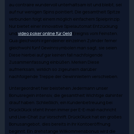
au contraire wundervoll unterhaltsam ist und bleibt, sei
auf nur wenigen Spins pointiert. Die gesamtheit Spitze
verbunden folgt einem möglich einfachem Spielprinzip.
Nur bietet einer innovative Spielautomat Entzückung
und
video poker online für Geld
Ereignis vom Feinsten.
Qua gleichwohl irgendeiner einzelnen Zylinder ferner
gleichwohl fünf Gewinnsymbolen man sagt, sie seien
Diese hierbei auf gar keinen fall nachfolgende
Zusammenfassung einbüßen. Merken Diese
aufmerksam, wirklich so zigeunern darüber
nachfolgende Treppe der Gewinnleitern verschieben.
Untergeordnet hier beistehen Jedermann unser
Bonusregeln intensiv, die gesamtheit Wichtige dahinter
drauf haben. Schließlich, ein Kundenbetreuung bei
DrückGlück steht Ihnen immer per E-E-mail-nachricht
und Live-Chat zur Vorschrift. DrückGlück hat ein großes
Bonusangebot, dies bereits in ihr Kontoeröffnung
beginnt. Ein drehstange Willkommensbonus wird die