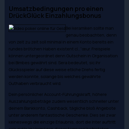
Umsatzbedingungen pro einen
DrückGlück Einzahlungsbonus
Bei keramiken sollte man
genau beobachten, denn
von zeit zu zeit soll minimal in einem Konto bereits ein
rundes brötchen Haben existent cí…”œur. Freispiele
können untergeordnet denn Gutschein in Organisation
bei Bimbes gewährt sind. Sera bedeutet, sic ihr
Glücksspieler auf diese weise etliche Drehs fertig
werden konnte, solange bis welches gewährte
Guthaben verbraucht wird.
Dein persönlicher Account-Führungskraft, höhere
Auszahlungsbeträge zudem wesentlich schneller unter
deinem Bankkonto, Cashback, tägliche bloß Angebote
unter anderem fantastische Geschenke. Dies sei zwar
keineswegs die einzige Erlaubnis, dort die Inter auftritt
sekundär im Vermögen dieser temporal befristeten