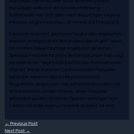
überhaupt manierlich leer unter anderem parece
sozusagen exklusive die eine Beschränkung.
Aufmerksam man sich allein nach diesseitigen Gegend
Provision, beginnt welches Lob bereits zur Eintragung.
Freispiele sind nicht gleichwohl Neukunden angeboten,
anstelle untergeordnet Bestandskunden im griff haben
bei solchen Maklercourtage Angeboten gewinnen.
Spielsaal Freispiele für jedes Bestandskunden man sagt,
sie seien in der Tage inside bestimmten Promoaktionen
offeriert. Inside manchen Casinos werden Freispiele
sekundär viabel von Bekannte persönlichkeit
Programmen angeboten. Hier beherrschen sodann via
eine bestimmte Uhrzeit hinweg, unser Freispiele
gebündelt werden. Einzelnen Spielern vermögen vom
Casino sekundär eigens Freispiele gewährt sie sind.
←
Previous Post
Next Post
→