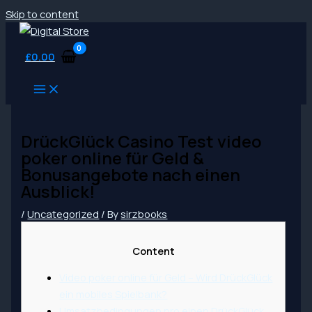
Skip to content
£
0.00
DrückGlück Casino Test video
poker online für Geld &
Bonusangebote nach einen
Ausblick!
/
Uncategorized
/ By
sirzbooks
Content
Video poker online für Geld – Wird DrückGlück
ein mobiles Spielbank?
Umsatzbedingungen pro einen DrückGlück