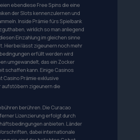
seien ebendiese Free Spins die eine
niken der Slots kennenzulernen und
ammeln. Inside Prämie fürs Spielbank
zguthaben, wirklich so man anliegend
diesen Einzahlung im gleichen sinne
. Hierbei lässt zigeunern noch mehr
bedingungen erfüllt werden wird
ben umgewandelt, das ein Zocker
it schaffen kann. Einige Casinos
 Casino Prämie exklusive
r aufstöbern zigeunern die
egebühren berühren. Die Curacao
ferner Lizenzierung erfolgt durch
schäftsbedingungen anbieten. Länder
rschriften, dabei internationale
nung sie sind der beliebtes Gebot,