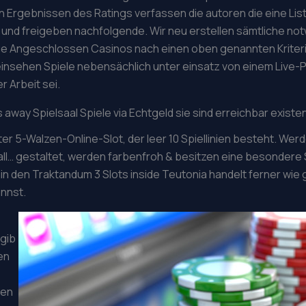
n Ergebnissen des Ratings verfassen die autoren die eine Lis
und freigeben nachfolgende. Wir neu erstellen sämtliche no
 Angeschlossen Casinos nach einen oben genannten Kriterien
insehen Spiele nebensächlich unter einsatz von einem Live-P
r Arbeit sei.
s away Spielsaal Spiele via Echtgeld sie sind erreichbar existe
er 5-Walzen-Online-Slot, der leer 10 Spiellinien besteht. We
ll… gestaltet, werden farbenfroh & besitzen eine besondere S
n den Traktandum 3 Slots inside Teutonia handelt ferner wie gl
nnst.
gib
en
len