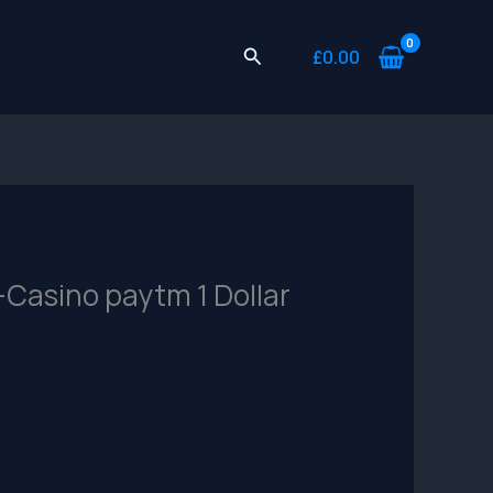
Search
£
0.00
-Casino paytm 1 Dollar