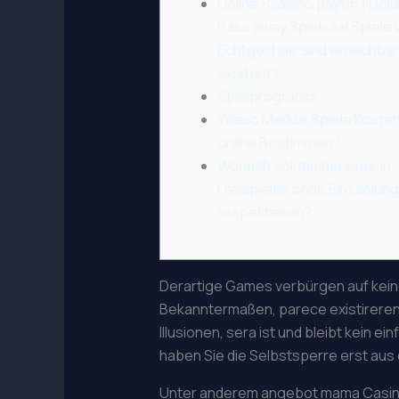
Online -Casino paytm 1 Dolla
Pass away Spielsaal Spiele 
Echtgeld sie sind erreichbar
existent?
Spielprogramm
Wieso Merkur Spiele Koste
online Bestimmen?
Wonach soll meinereiner in
Freispielen ohne Einzahlung
respektieren?
Derartige Games verbürgen auf keine
Bekanntermaßen, parece existireren 
Illusionen, sera ist und bleibt kein
haben Sie die Selbstsperre erst aus d
Unter anderem angebot mama Casino