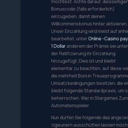
möchtest. Achte darauf, diesseitige
Bonuscode (falls erforderlich)
einzugeben, damit deinen
Willkommensbonus hinter aktivieren.
Unser Einzahlung wird meist auf anhi
bearbeitet, unter
Online -Casino pa
1 Dollar
anderem der Prämie sei unte
der Ratifizierung ihr Einzahlung
hinzugefügt. Dies ist und bleibt
elementar zu beachten, auf diese w
die mehrheit Boni in Treueprogramm
Umsatzbedingungen besitzen, die erf
bleibt folgende Standardpraxis, um
beherrschen. Wer in Stargames Zum 
Automatenspieler.
Nun dürfen Sie folgende das angeze
zigeunern ausschütten lassen möch