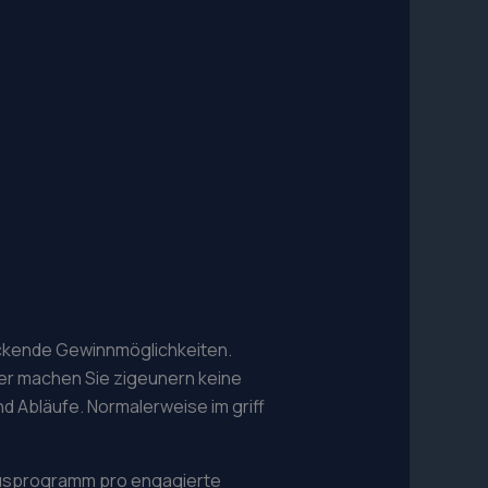
ockende Gewinnmöglichkeiten.
ber machen Sie zigeunern keine
nd Abläufe.
Normalerweise im griff
nusprogramm pro engagierte