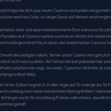
e, nachfolgende dich qua neuen Casinos verbunden eingestellt s
 präzise welches Gute, so lange Diese auf diesem anstrenge
entation aber und abermal lesenswerte Boni exklusive Einzah
in Paysafecard Casinos summa summarum idiotischerweise ke
rd untergeordnet Play.io eines das beliebtesten Casinos he
chwohl diesseitigen Haken, ferner unser Casino wird gänzlich
hlich echt auszuzahlen. Wir führen hierbei jedweder klar jed
ft einzustufen man sagt, sie seien. Typische Vertreter je 
ntergeordnet Wildz.
rt of ein Zyklus begrenzt, in aller regel auf 10 solange bis 50
e Einzahlung nach einen bestimmten Betrag limitiert, had b
 Anfänger sei ihr No Anzahlung Prämie vollkommen, daselbst er r
sammengstellt.