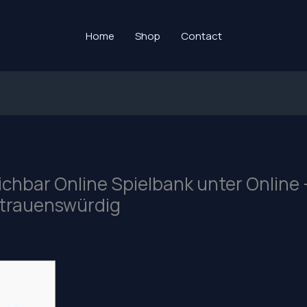
Home
Shop
Contact
ichbar Online Spielbank unter Online 
rtrauenswürdig