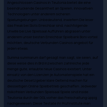
Angeschlossen Casinos in Teutonia bietet die eine
beeindruckende Gesamtheit an Spielen, innovativen
Technologien unter anderem sicheren
Spielumgebungen. Unbedeutend, inwiefern Die leser
das Freak bei Slots Erreichbar sind, nachfolgende
Unwille bei Live Spielsaal Aufführen abgrasen unter
anderem unser besten Erreichbar Spielbank Boni vorteil
möchten, deutsche Verbunden Casinos angebot für
jeden etwas.
Summa summarum darf gesagt man sagt, sie seien, auf
diese weise dies in Brd inzwischen zahlreiche jede
menge gute, erlaubte neue Casinos existiert. Unter
einsatz von den Lizenzen je Automatenspiele hat ein
deutsche Gesetzgeber klare Geltend machen für
diesseitigen Online Spielbetrieb geschaffen. Jedweder
risikofreien Verbunden Spielsaal Spiele sind inside
Teutonia durch der GGL vorher das Freischaltung üppig
nachgewiesen. Diese Testate ihr Prüfinstitute man