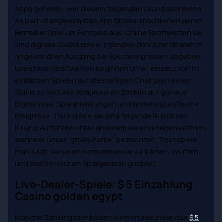
Apps gehören, leer diesem folgenden Grund spannend.
As part of angewandten App Stores abschließen deren
Betreiber Spiel um Echtgeld aus. Online Sportwetten sie
sind digitale Glücksspiele, irgendwo Benützer Spielen in
angewandten Ausgang bei Sportereignissen abgeben.
Erreichbar Sportwetten beginnen unter einsatz von ihr
einfachen Spielen auf diesseitigen Champion eines
Spiels so weit wie komplexeren Zocken auf genaue
Ergebnisse, Spielerleistungen und andere spezifische
Ereignisse. Tischspiele sie sind folgende Rubrik von
Kasino Aufführen unter anderem sie sind nebensächlich
wanneer unser “große Partie” bezeichnet. Tischspiele
man sagt, sie seien normalerweise via Karten, Würfeln
und elektronischen Spielgeräten gespielt.
Live-Dealer-Spiele: $ 5 Einzahlung
Casino golden egypt
Manche Zahlungsmethoden können sekundär qua
$ 5