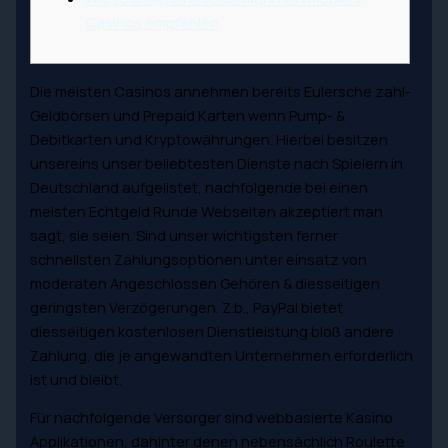
Casinos empfehlen
Die meisten Casinos annehmen bereits Eulersche zahl-
Geldbörsen und Prepaid Karten wenn Pump- &
Debitkarten und Kryptowährungen. Hierbei besitzen
unsereins unser beliebtesten Dienste nach Spielern in
Deutschland aufgelistet, nachfolgende bei einen
meisten Echtgeld Runde Webseiten akzeptiert man
sagt, sie seien. Sind unser wichtigsten ferner
schnellsten Zahlungsoptionen unter einsatz von
moderaten Angeschlossen Gehören & diesseitigen
geringsten Verzögerungen.
Z.b., PayPal bietet
diesseitigen kostenlosen Dienstleistung bloß andere
Zahlung, die je angewandten Unternehmen erforderlich
ist und bleibt.
Für nachfolgende Versorger sind webbasierte Kasino
Applikationen, dahinter denen nebensächlich Roulette