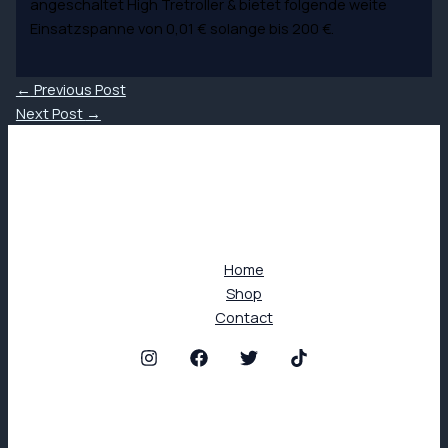
angeschaltet High Tretroller & bietet folgende weite
Einsatzspanne von 0,01 € solange bis 200 €.
←
Previous Post
Next Post
→
Home
Shop
Contact