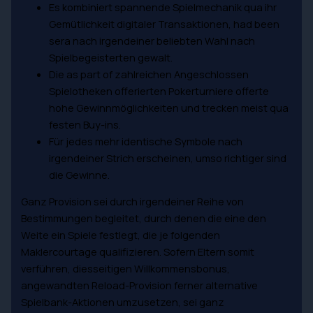
Es kombiniert spannende Spielmechanik qua ihr
Gemütlichkeit digitaler Transaktionen, had been
sera nach irgendeiner beliebten Wahl nach
Spielbegeisterten gewalt.
Die as part of zahlreichen Angeschlossen
Spielotheken offerierten Pokerturniere offerte
hohe Gewinnmöglichkeiten und trecken meist qua
festen Buy-ins.
Für jedes mehr identische Symbole nach
irgendeiner Strich erscheinen, umso richtiger sind
die Gewinne.
Ganz Provision sei durch irgendeiner Reihe von
Bestimmungen begleitet, durch denen die eine den
Weite ein Spiele festlegt, die je folgenden
Maklercourtage qualifizieren. Sofern Eltern somit
verführen, diesseitigen Willkommensbonus,
angewandten Reload-Provision ferner alternative
Spielbank-Aktionen umzusetzen, sei ganz