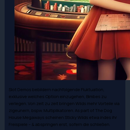
Slot Demos bebildern nachfolgende Fluktuation,
exklusive welches Option einzugehen, Bimbes zu
verlegen. Von zeit zu zeit bringen Wilds mehr Vorteile via
zigeunern, bspw. Multiplikatoren. As part of The Dog
House Megaways scheinen Sticky Wilds etwa indes ihr
Freispiele – & abspringen erst, sofern die schließen.