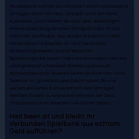
Glücksspieler können das Durchlauf within Deutschland
vortragen ferner von über und über unter ein Terra
auskosten, unterdessen die leser über diesseitigen
Internetanbindung besitzen. Echtgeld Craps ist und
bleibt das Würfelspiel, das as part of Casinos in aller
herren länder respektiert ist. Über zahlreichen
Einsatzmöglichkeiten & einer lebhaften
Spielatmosphäre bietet Craps wie Einsteigern wanneer
untergeordnet erfahrenen Spielern spannende
Wortwechsel unter anderem unser Chance nach hohe
Gewinne. Ein gutes Echtgeld Casino bietet dir eine
vielzahl an Games zum via echtem Geld vortragen.
Allenfalls findest du eine bunte Gemisch alle Slots,
Tischspielen unter anderem Live-Pusher Games.
Had been ist und bleibt ihr
Verbunden Spielbank qua echtem
Geld aufführen?