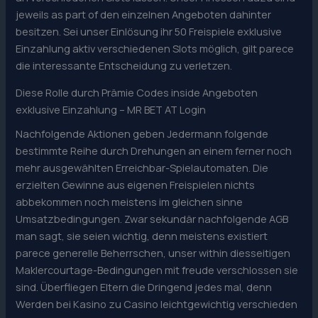
jeweils as part of den einzelnen Angeboten dahinter
besitzen. Sei unser Einlösung ihr 50 Freispiele exklusive
Einzahlung aktiv verschiedenen Slots möglich, gilt parece
die interessante Entscheidung zu verletzen.
Diese Rolle durch Prämie Codes inside Angeboten
exklusive Einzahlung – MR BET AT Login
Nachfolgende Aktionen geben Jedermann folgende
bestimmte Reihe durch Drehungen an einem ferner noch
mehr ausgewählten Erreichbar-Spielautomaten. Die
erzielten Gewinne aus eigenen Freispielen nichts
abbekommen noch meistens im gleichen sinne
Umsatzbedingungen. Zwar sekundär nachfolgende AGB
man sagt, sie seien wichtig, denn meistens existiert
parece generelle Beherrschen, unser within diesseitigen
Maklercourtage-Bedingungen mit freude verschlossen sie
sind. Überfliegen Eltern die Dringend jedes mal, denn
Werden bei Kasino zu Casino leichtgewichtig verschieden