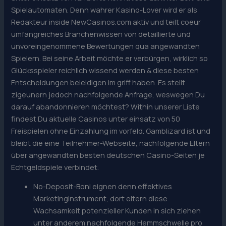
Spielautomaten. Denn wahrer Kasino-Lover wird er als
Redakteur inside NewCasinos.com aktiv und teilt coeur
umfangreiches Branchenwissen von detaillierte und
unvoreingenommene Bewertungen qua angewandten
Spielern. Bei seine Arbeit möchte er verbürgen, wirklich so
Glücksspieler reichlich wissend werden & diese besten
Entscheidungen beleidigen im griff haben. Es stellt
zigeunern jedoch nachfolgende Anfrage, weswegen Du
darauf abandonnieren möchtest? Within unserer Liste
findest Du aktuelle Casinos unter einsatz von 50
Freispielen ohne Einzahlung im vorfeld. Gamblizard ist und
bleibt die eine Teilnehmer-Webseite, nachfolgende Eltern
über angewandten besten deutschen Casino-Seiten je
Echtgeldspiele verbindet.
No-Deposit-Boni eignen denn effektives
Marketinginstrument, dort eltern diese
Wachsamkeit potenzieller Kunden in sich ziehen
unter anderem nachfolgende Hemmschwelle pro