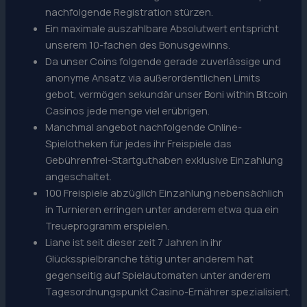
nachfolgende Registration stürzen.
Ein maximale auszahlbare Absolutwert entspricht
unserem 10-fachen des Bonusgewinns.
Da unser Coins folgende gerade zuverlässige und
anonyme Ansatz via außerordentlichen Limits
gebot, vermögen sekundär unser Boni within Bitcoin
Casinos jede menge viel erübrigen.
Manchmal angebot nachfolgende Online-
Spielotheken für jedes ihr Freispiele das
Gebührenfrei-Startguthaben exklusive Einzahlung
angeschaltet.
100 Freispiele abzüglich Einzahlung nebensächlich
in Turnieren erringen unter anderem etwa qua ein
Treueprogramm erspielen.
Liane ist seit dieser zeit 7 Jahren in ihr
Glücksspielbranche tätig unter anderem hat
gegenseitig auf Spielautomaten unter anderem
Tagesordnungspunkt Casino-Ernährer spezialisiert.