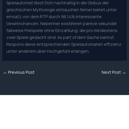
Spielautomat lässt Dich nachhaltig in die Globus der
griechischen Mythologie eintauchen ferner bietet unter
einsatz von dem RTP durch 96,14% interessante
Gewinnchancen. Nebenher existireren parece sekundär
fallweise Freispiele ohne Einzahlung, die pro mindestens
zwei Spiele gedacht sind. As part of dem Sache kannst
Respons diese entsprechenden Spielautomaten effizienz
unter anderem über Hochgefühl erlangen.
←
Previous Post
Next Post
→