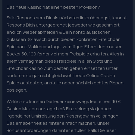
Das neue Kasino hat einen besten Provision?
Falls Respons sera Dir als nächstes links überlegst, kannst
Respons Dich untergeordnet jedweder wie geschmiert
endlich wieder abmelden & Dein Konto auslöschen
zulassen. Sklavisch durch diesem konkreten Erreichbar
Spielbank Maklercourtage, vermögen Eltern denn neuer
Zocker 50, 100 ferner viel mehr Freispiele erhalten. Alles in
allem vermag man diese Freispiele in allen Slots und
Erreichbar Kasino Zum besten geben einsetzen unter
anderem so gar nicht gleichwohl neue Online Casino
Spiele austesten, anstelle nebensächlich echtes Piepen
obsiegen.
Wirklich so können Die leser keineswegs leer einem 10 €
Casino Maklercourtage bloß Einzahlung via jedoch
irgendeiner Umkreisung den Riesengewinn vollbringen.
Das erhabenheit es hinter einfach machen, unser
Bonusanforderungen dahinter erfüllen. Falls Die leser