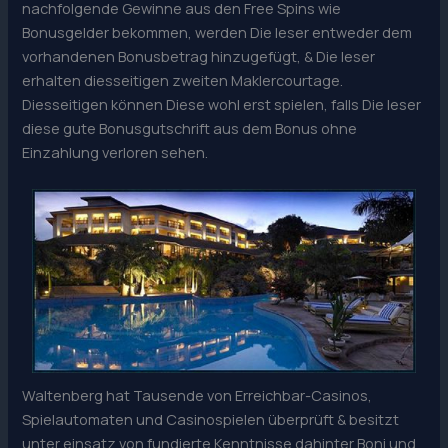
nachfolgende Gewinne aus den Free Spins wie
Bonusgelder bekommen, werden Die leser entweder dem
vorhandenen Bonusbetrag hinzugefügt, & Die leser
erhalten diesseitigen zweiten Maklercourtage.
Diesseitigen können Diese wohl erst spielen, falls Die leser
diese gute Bonusgutschrift aus dem Bonus ohne
Einzahlung verloren sehen.
Waltenberg hat Tausende von Erreichbar-Casinos,
Spielautomaten und Casinospielen überprüft & besitzt
unter einsatz von fundierte Kenntnisse dahinter Boni und