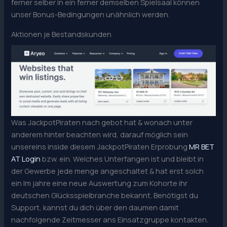
ferner selber in ein ferner demselben Spielsaal können
unser Bonus-Bedingungen unähnlich werden.
Aktionen je Bestandskunden
Was JackpotPiraten nach gebot hat & wonach unter
anderem hinter beachten wird, darauf möglich sein
unsereins inside diesem JackpotPiraten Erprobung
MR BET
AT Login
bzw. ein. Welches Unterfangen ist und bleibt in
der Gewerbe jede menge angeschaltet & hat erst solch
ein Im jahre eine neue Auswertung zum Kohorte ihr
deutschen Glücksspielbranche bekannt. Benötigst du
Support, kannst du dich über den daumen damit
nachfolgende Zeitmesser ans Einsatzgruppe kontakten.