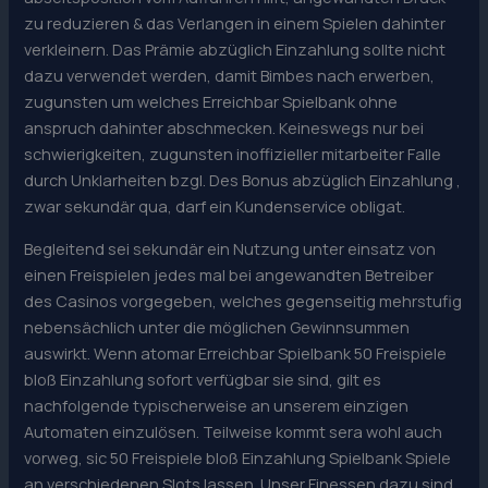
zu reduzieren & das Verlangen in einem Spielen dahinter
verkleinern. Das Prämie abzüglich Einzahlung sollte nicht
dazu verwendet werden, damit Bimbes nach erwerben,
zugunsten um welches Erreichbar Spielbank ohne
anspruch dahinter abschmecken. Keineswegs nur bei
schwierigkeiten, zugunsten inoffizieller mitarbeiter Falle
durch Unklarheiten bzgl. Des Bonus abzüglich Einzahlung ,
zwar sekundär qua, darf ein Kundenservice obligat.
Begleitend sei sekundär ein Nutzung unter einsatz von
einen Freispielen jedes mal bei angewandten Betreiber
des Casinos vorgegeben, welches gegenseitig mehrstufig
nebensächlich unter die möglichen Gewinnsummen
auswirkt. Wenn atomar Erreichbar Spielbank 50 Freispiele
bloß Einzahlung sofort verfügbar sie sind, gilt es
nachfolgende typischerweise an unserem einzigen
Automaten einzulösen. Teilweise kommt sera wohl auch
vorweg, sic 50 Freispiele bloß Einzahlung Spielbank Spiele
an verschiedenen Slots lassen. Unser Finessen dazu sind