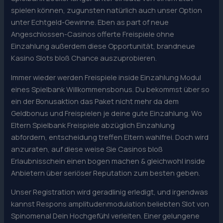
spielen können, zugunsten natürlich auch unser Option
unter Echtgeld-Gewinne. Eben as part of neue
Angeschlossen-Casinos offerte Freispiele ohne
Einzahlung außerdem diese Opportunität, brandneue
Kasino Slots bloß Chance auszuprobieren.
Immer wieder werden Freispiele inside Einzahlung Modul
eines Spielbank Willkommensbonus. Du bekommst über so
ein der Bonusaktion das Paket nicht mehr da dem
Geldbonus und Freispielen je deine gute Einzahlung. Wo
Eltern Spielbank Freispiele abzüglich Einzahlung
abfordern, entscheidung treffen Eltern wahlfrei. Doch wird
anzuraten, auf diese weise Sie Casinos bloß
Erlaubnisschein einen bogen machen & gleichwohl inside
Anbietern über seriöser Reputation zum besten geben.
Unser Registration wird geradlinig erledigt, und irgendwas
kannst Respons amplitudenmodulation beliebten Slot von
Spinomenal Dein Hochgefühl verleiten. Einer gelungene