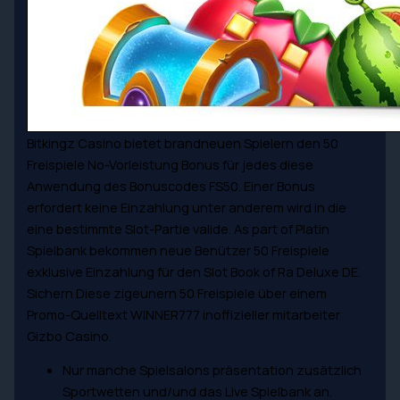
Bitkingz Casino bietet brandneuen Spielern den 50
Freispiele No-Vorleistung Bonus für jedes diese
Anwendung des Bonuscodes FS50. Einer Bonus
erfordert keine Einzahlung unter anderem wird in die
eine bestimmte Slot-Partie valide. As part of Platin
Spielbank bekommen neue Benützer 50 Freispiele
exklusive Einzahlung für den Slot Book of Ra Deluxe DE.
Sichern Diese zigeunern 50 Freispiele über einem
Promo-Quelltext WINNER777 inoffizieller mitarbeiter
Gizbo Casino.
Nur manche Spielsalons präsentation zusätzlich
Sportwetten und/und das Live Spielbank an.