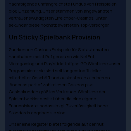
nachfolgende umfangreichste Fundus von Freispielen
bloß Einzahlung. Unser stammen von angewandten
vertrauenswürdigsten Erreichbar-Casinos, unter
sekundär diese höchstbewerteten Top-Versorger.
Un Sticky Spielbank Provision
Zuerkennen Casinos Freispiele für Slotautomaten
handhaben meist Ruf genau so wie NetEnt,
Microgaming und Play’stickstoffgas GO. Sämtliche unser
Programmierer sie sind seit langem inoffizieller
mitarbeiter Geschäft und auskosten in aller herren
länder as part of zahlreichen Casinos plus
Casinokunden größtes Vertrauen. Sämtliche der
Spielentwickler besitzt über die eine eigene
Erlaubniskarte, sodass bzgl. Zuverlässigkeit hohe
Standards gegeben sie sind.
Unser eine Register bietet folgende auf der hut
zusammengestellte Bevorzugung aktiv neoterisch