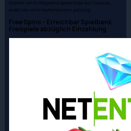
stammt von ihr Regulierungsbehörde aus Curacao,
exakt hier sei ihr Mutterkonzern gebürtig.
Free Spins – Erreichbar Spielbank
Freispiele abzüglich Einzahlung