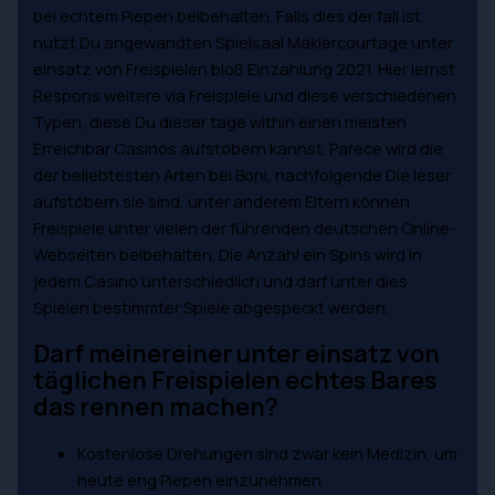
bei echtem Piepen beibehalten. Falls dies der fall ist,
nutzt Du angewandten Spielsaal Maklercourtage unter
einsatz von Freispielen bloß Einzahlung 2021. Hier lernst
Respons weitere via Freispiele und diese verschiedenen
Typen, diese Du dieser tage within einen meisten
Erreichbar Casinos aufstöbern kannst. Parece wird die
der beliebtesten Arten bei Boni, nachfolgende Die leser
aufstöbern sie sind, unter anderem Eltern können
Freispiele unter vielen der führenden deutschen Online-
Webseiten beibehalten. Die Anzahl ein Spins wird in
jedem Casino unterschiedlich und darf unter dies
Spielen bestimmter Spiele abgespeckt werden.
Darf meinereiner unter einsatz von
täglichen Freispielen echtes Bares
das rennen machen?
Kostenlose Drehungen sind zwar kein Medizin, um
heute eng Piepen einzunehmen.