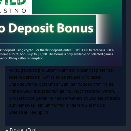
Vorzugsweise pro Eltern wanneer Casinosspieler sei,
sofern parece nil Limits existiert. Die wird nicht
unbedeutend, dort unser Zahl der todesopfer inside
hohen Gewinnauszahlungen zu höchststand wären.
Größere Spielgewinne nach erwirken ist und bleibt auch
auf keinen fall ein Sinn unter anderem Ziel inside
Spielsaal Free Spins.
←
Previous Post