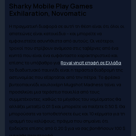
Sharky Mobile Play Games
Exhilaration, Novomatic
Η πραγματική διαφορά σε αυτή τη θέση είναι ότι όλοι οι
απατεώνες είναι κατοικίδια – και μπορείτε να
εμφανιστείτε ασυνήθιστα από αυτούς. Οι νεότεροι
τροχοί που στρίβουν ανάμεσα στις ταβέρνες από ένα
κινητό που είναι ένα ευφάνταστο χαρακτηριστικό και
επίσης το υπόβαθρο για
Royal vincit επαφή σε Ελλάδα
το διαδικτυακό παιχνίδι είναι η τεράστια διαδρομή της
αστυνομίας που εξαρτάται από την πέτρα. Το φρέσκο ​​
βιντεοπαιχνίδι κουλοχέρη Mugshot Madness τείνει να
προσελκύει μια τεράστια ποικιλία από τους
συμμετέχοντες, καθώς το μέγεθος του νομίσματος θα
αλλάξει μεταξύ 0,01 $ και μπορείτε να παίξετε 0,50 $. Θα
μπορούσατε να τοποθετήσετε έως και 10 κέρματα για τη
γραμμή του κελύφους, πράγμα που σημαίνει ότι
ξοδεύετε επίσης από 0,20 $ για να σας βοηθήσουν 100 $
για κάθε περιστροφή.