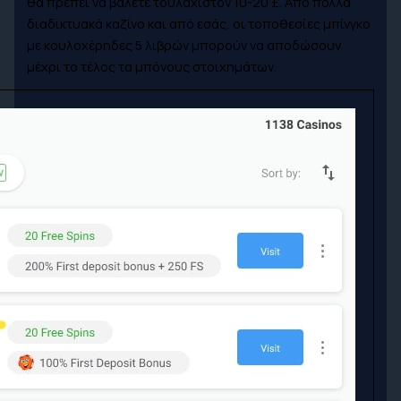
θα πρέπει να βάλετε τουλάχιστον 10-20 £. Από πολλά
διαδικτυακά καζίνο και από εσάς, οι τοποθεσίες μπίνγκο
με κουλοχέρηδες 5 λιβρών μπορούν να αποδώσουν
μέχρι το τέλος τα μπόνους στοιχημάτων.