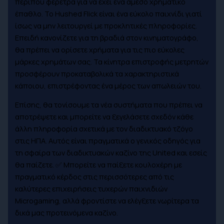
περίπου φέρετρα για να έχει ένα άμεσο χρηματικό
έπαθλο.
Το Hushed Flick είναι ένα εύκολο παιχνίδι γιατί
ίσως να μην λειτουργεί με προκλητικές πληροφορίες.
Επειδή κανονίζετε για τη βραδιά στον κινηματογράφο,
θα πρέπει να ορίσετε χρήματα για τις πιο εύκολες
μάρκες χρημάτων σας. Τα κίνητρα επιστροφής μετρητών
προσφέρουν προκαταβολικά τα χαρακτηριστικά
κάποιου, επιστρέφοντας ένα μέρος των απωλειών του.
Επίσης, θα τονίσουμε τα νέα συστήματα που πρέπει να
αποτρέψετε και μπορείτε να ξεγελάσετε σχεδόν κάθε
άλλη πληροφορία σχετικά με τον διαδικτυακό τζόγο
στις ΗΠΑ. Αυτός είναι πραγματικά ο γενικός οδηγός για
τη σφαίρα των διαδικτυακών καζίνο της United και εσείς
θα παίζετε. ✅ Μπορείτε να παίξετε κουλοχέρη με
πραγματικό κέρδος στις περισσότερες από τις
καλύτερες επιχειρήσεις τυχερών παιχνιδιών
Microgaming, αλλά φροντίστε να ελέγξετε νωρίτερα τα
δικά μας προτεινόμενα καζίνο.