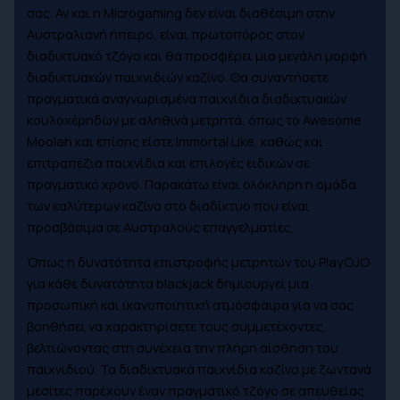
σας. Αν και η Microgaming δεν είναι διαθέσιμη στην
Αυστραλιανή ήπειρο, είναι πρωτοπόρος στον
διαδικτυακό τζόγο και θα προσφέρει μια μεγάλη μορφή
διαδικτυακών παιχνιδιών καζίνο. Θα συναντήσετε
πραγματικά αναγνωρισμένα παιχνίδια διαδικτυακών
κουλοχέρηδων με αληθινά μετρητά, όπως το Awesome
Moolah και επίσης είστε Immortal Like, καθώς και
επιτραπέζια παιχνίδια και επιλογές ειδικών σε
πραγματικό χρόνο. Παρακάτω είναι ολόκληρη η ομάδα
των καλύτερων καζίνο στο διαδίκτυο που είναι
προσβάσιμα σε Αυστραλούς επαγγελματίες.
Όπως η δυνατότητα επιστροφής μετρητών του PlayOJO
για κάθε δυνατότητα blackjack δημιουργεί μια
προσωπική και ικανοποιητική ατμόσφαιρα για να σας
βοηθήσει να χαρακτηρίσετε τους συμμετέχοντες,
βελτιώνοντας στη συνέχεια την πλήρη αίσθηση του
παιχνιδιού. Τα διαδικτυακά παιχνίδια καζίνο με ζωντανά
μεσίτες παρέχουν έναν πραγματικό τζόγο σε απευθείας