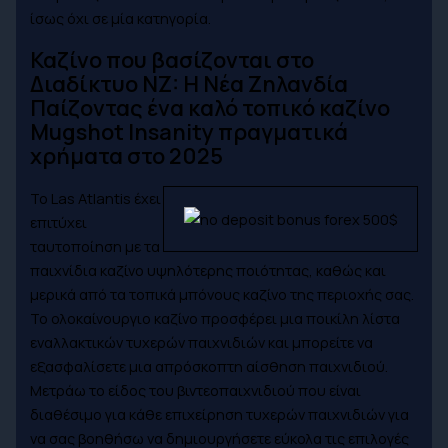
ίσως όχι σε μία κατηγορία.
Καζίνο που βασίζονται στο
Διαδίκτυο NZ: Η Νέα Ζηλανδία
Παίζοντας ένα καλό τοπικό καζίνο
Mugshot Insanity πραγματικά
χρήματα στο 2025
Το Las Atlantis έχει
επιτύχει
ταυτοποίηση με τα
παιχνίδια καζίνο υψηλότερης ποιότητας, καθώς και
μερικά από τα τοπικά μπόνους καζίνο της περιοχής σας.
Το ολοκαίνουργιο καζίνο προσφέρει μια ποικίλη λίστα
εναλλακτικών τυχερών παιχνιδιών και μπορείτε να
εξασφαλίσετε μια απρόσκοπτη αίσθηση παιχνιδιού.
Μετράω το είδος του βιντεοπαιχνιδιού που είναι
διαθέσιμο για κάθε επιχείρηση τυχερών παιχνιδιών για
να σας βοηθήσω να δημιουργήσετε εύκολα τις επιλογές