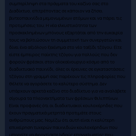
συμπερίληψη στα πράγματα του καζίνο σας στο
Διαδίκτυο, επιτρέποντας σε κάποιον να ζήσει
βιντεοπαιχνίδια μεμονωμένων ατόμων και να πάρει τις
προτιμήσεις του. Η νέα ελκυστικότητα των
προσκεκλημένων μπόνους εξαρτάται από την ευκαιρία
τους να βελτιώσουν τη συμμετοχή των συνεργατών και
δίνει ένα αξιόλογο ξεκίνημα στο νέο ταξίδι τζόγου. Είτε
είστε έμπειρος παίκτης τζόγου για πολλούς που δεν
φορούν φρέσκοι στον ολοκαίνουργιο κόσμο από το
διαδικτυακό παιχνίδι, όλες οι έρευνες σε εγκαταστάσεις
τζόγου στη γραμμή σας παρέχουν τις πληροφορίες που
θέλετε να αγοράσετε το καλύτερο σύστημα. Δεν
υπάρχουν αρκετά καζίνο στο διαδίκτυο για να αναλάβετε
σίγουρα τα πλεονεκτήματα των φρέσκων Φιλιππίνων.
Είναι προφανές ότι οι διαδικτυακοί κουλοχέρηδες που
έχουν πραγματικά μετρητά προτιμάτε στους
ανθρώπους μας. Νομίζω ότι αυτή είναι η καλύτερη
επιχείρηση τυχερών παιχνιδιών κουλοχέρηδων που
μπορείτε να φροντίσετε Ινδούς επαγγελματίες που