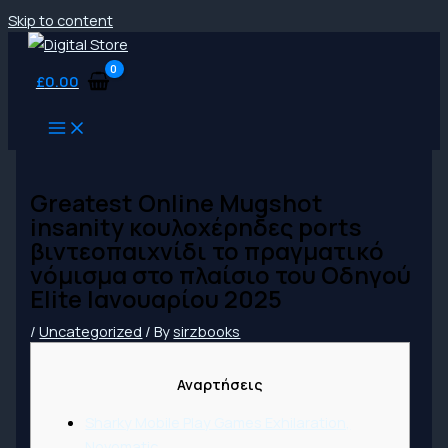
Skip to content
£
0.00
Greatest Online Mugshot
insanity κουλοχέρηδες ports
βιντεοπαιχνίδι το πραγματικό
νόμισμα στο πλαίσιο του Οδηγού
Elite Ιανουαρίου 2025
/
Uncategorized
/ By
sirzbooks
Αναρτήσεις
Sharky Mobile Play Games Exhilaration,
Novomatic