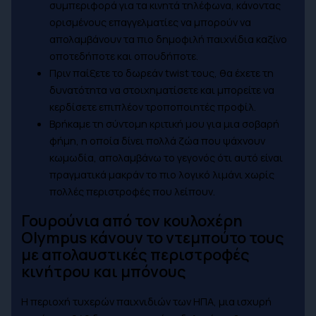
συμπεριφορά για τα κινητά τηλέφωνα, κάνοντας
ορισμένους επαγγελματίες να μπορούν να
απολαμβάνουν τα πιο δημοφιλή παιχνίδια καζίνο
οποτεδήποτε και οπουδήποτε.
Πριν παίξετε το δωρεάν twist τους, θα έχετε τη
δυνατότητα να στοιχηματίσετε και μπορείτε να
κερδίσετε επιπλέον τροποποιητές προφίλ.
Βρήκαμε τη σύντομη κριτική μου για μια σοβαρή
φήμη, η οποία δίνει πολλά ζώα που ψάχνουν
κωμωδία, απολαμβάνω το γεγονός ότι αυτό είναι
πραγματικά μακράν το πιο λογικό λιμάνι χωρίς
πολλές περιστροφές που λείπουν.
Γουρούνια από τον κουλοχέρη
Olympus κάνουν το ντεμπούτο τους
με απολαυστικές περιστροφές
κινήτρου και μπόνους
Η περιοχή τυχερών παιχνιδιών των ΗΠΑ, μια ισχυρή