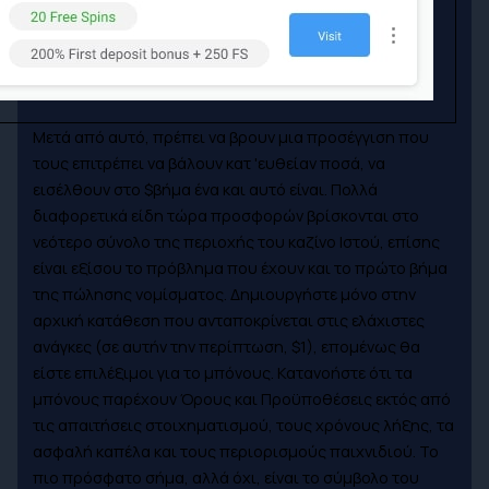
Μετά από αυτό, πρέπει να βρουν μια προσέγγιση που
τους επιτρέπει να βάλουν κατ 'ευθείαν ποσά, να
εισέλθουν στο $βήμα ένα και αυτό είναι. Πολλά
διαφορετικά είδη τώρα προσφορών βρίσκονται στο
νεότερο σύνολο της περιοχής του καζίνο Ιστού, επίσης
είναι εξίσου το πρόβλημα που έχουν και το πρώτο βήμα
της πώλησης νομίσματος. Δημιουργήστε μόνο στην
αρχική κατάθεση που ανταποκρίνεται στις ελάχιστες
ανάγκες (σε αυτήν την περίπτωση, $1), επομένως θα
είστε επιλέξιμοι για το μπόνους. Κατανοήστε ότι τα
μπόνους παρέχουν Όρους και Προϋποθέσεις εκτός από
τις απαιτήσεις στοιχηματισμού, τους χρόνους λήξης, τα
ασφαλή καπέλα και τους περιορισμούς παιχνιδιού. Το
πιο πρόσφατο σήμα, αλλά όχι, είναι το σύμβολο του