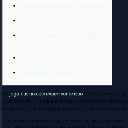
Características do Vez de Teste em Slots
de Jogo Gratuito
Jogos Epic Ape 2 Casino Crash: 10
melhores sites para jogar e guia qualquer!
Free Spins, Förteckning Kvar Alla Ultimat
Casino Tillsammans Experiência Explosivo
online slot Freespins 2024!
Jogue Live Hi-Lo Jogo de slot Epic Ape 2
caça-algum
E funciona o jogo Aviator crash?
Em
joga-casino.com experimente isso
2018, a empresa expe
World Evolution. A sequência chegou ao mercado três anos d
Incorporar Frontier Developments então era famosa por sua
A possibilidade de jogar dois valores simultaneament
Entre os e mais se destacaram na experiência, refere-