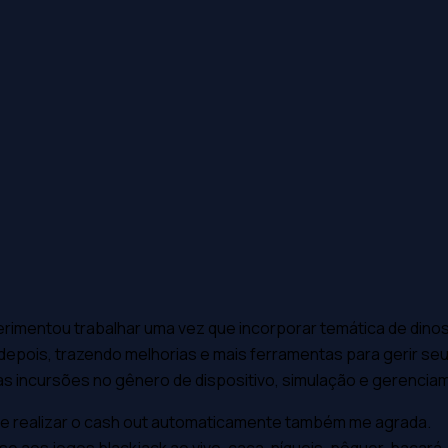
rimentou trabalhar uma vez que incorporar temática de dino
epois, trazendo melhorias e mais ferramentas para gerir seu
s incursões no gênero de dispositivo, simulação e gerencia
e e realizar o cash out automaticamente também me agrada.
se aos jogos blackjack ao vivo, caça-níqueis, pôquer, bacará,