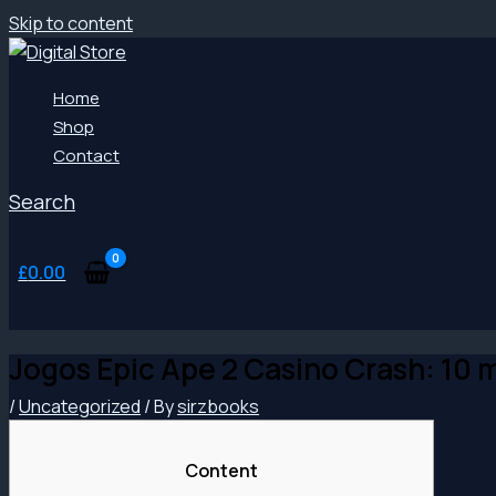
Skip to content
Home
Shop
Contact
Search
£
0.00
Jogos Epic Ape 2 Casino Crash: 10 m
/
Uncategorized
/ By
sirzbooks
Content