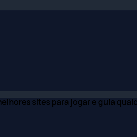
elhores sites para jogar e guia qual