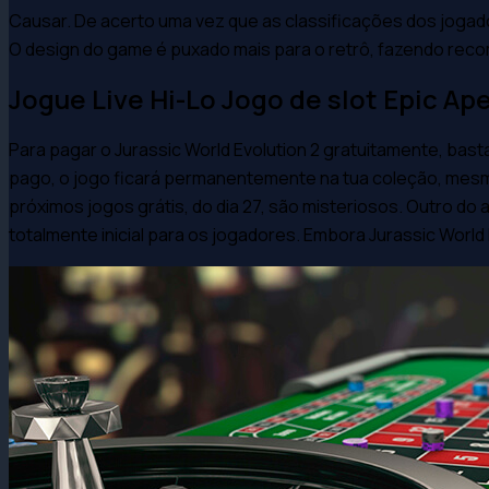
Causar. De acerto uma vez que as classificações dos jogad
O design do game é puxado mais para o retrô, fazendo recom
Jogue Live Hi-Lo Jogo de slot Epic Ap
Para pagar o Jurassic World Evolution 2 gratuitamente, basta
pago, o jogo ficará permanentemente na tua coleção, mesm
próximos jogos grátis, do dia 27, são misteriosos. Outro do 
totalmente inicial para os jogadores. Embora Jurassic Worl