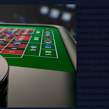
Alguns cassinos t
para jogadores e 
Esses cassinos p
de 50 reais, faci
complicações. Par
diferentes, permi
para o e você caç
verificadas pela 
online do Brasil. E
bobinas e permite
até 300 para qual
selvagem e lhe pe
É importante pres
espécies habitam 
precisam de deter
incentivar, então 