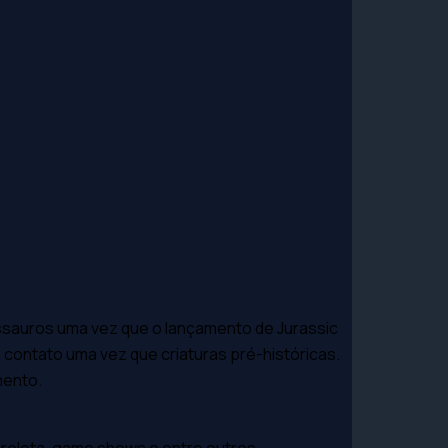
ssauros uma vez que o lançamento de Jurassic
 contato uma vez que criaturas pré-históricas.
mento.
 roleta, game shows e entre outros.