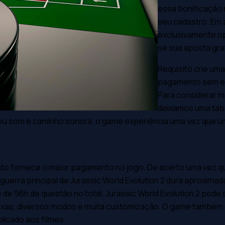
essa bonificação 
seu cadastro. Em 
exclusivamente op
se sua aposta grat
Requisito crie um
pagamento sem e i
Para considerar m
deixamos uma tab
seu som e caminho sonora, o game experiência uma vez que um
ento fornece o maior pagamento no jogo. De acerto uma vez q
 guerra principal de Jurassic World Evolution 2 dura aproxim
 de 96h de questão no total. Jurassic World Evolution 2 pode
as, diversos modos e muita customização. O game também d
licado aos filmes.