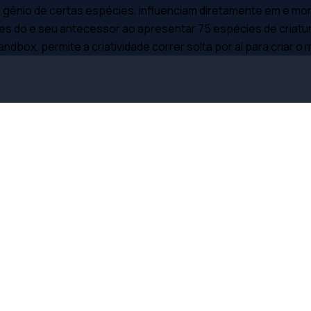
o gênio de certas espécies, influenciam diretamente em e mon
s do e seu antecessor ao apresentar 75 espécies de criatura
ndbox, permite a criatividade correr solta por aí para criar o