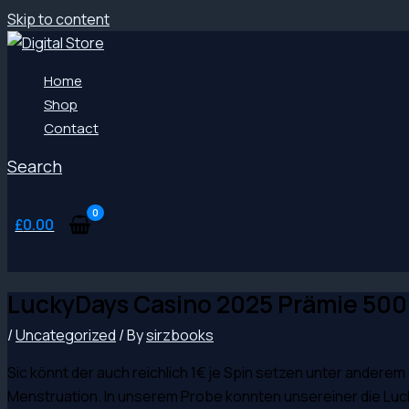
Skip to content
Home
Shop
Contact
Search
£
0.00
LuckyDays Casino 2025 Prämie 500 k
/
Uncategorized
/ By
sirzbooks
Sic könnt der auch reichlich 1€ je Spin setzen unter ande
Menstruation. In unserem Probe konnten unsereiner die Luck