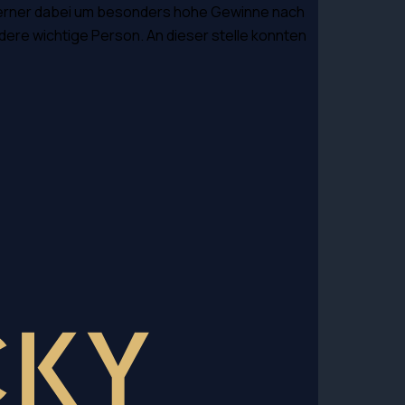
n ferner dabei um besonders hohe Gewinne nach
dere wichtige Person. An dieser stelle konnten