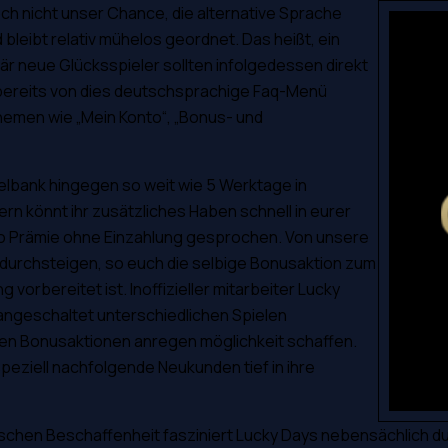
ch nicht unser Chance, die alternative Sprache
d bleibt relativ mühelos geordnet. Das heißt, ein
är neue Glücksspieler sollten infolgedessen direkt
d bereits von dies deutschsprachige Faq-Menü
Themen wie „Mein Konto“, „Bonus- und
lbank hingegen so weit wie 5 Werktage in
n könnt ihr zusätzliches Haben schnell in eurer
o Prämie ohne Einzahlung gesprochen. Von unsere
durchsteigen, so euch die selbige Bonusaktion zum
orbereitet ist. Inoffizieller mitarbeiter Lucky
 angeschaltet unterschiedlichen Spielen
len Bonusaktionen anregen möglichkeit schaffen.
eziell nachfolgende Neukunden tief in ihre
chen Beschaffenheit fasziniert Lucky Days nebensächlich durc