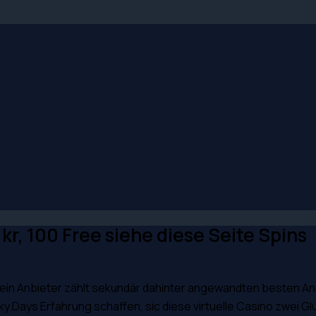
r, 100 Free siehe diese Seite Spins
rem ein Anbieter zählt sekundär dahinter angewandten besten
y Days Erfahrung schaffen, sic diese virtuelle Casino zwei G