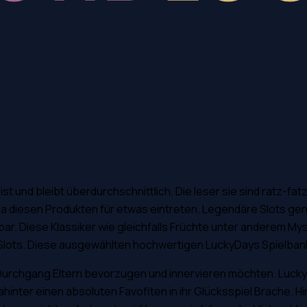
ist und bleibt überdurchschnittlich, Die leser sie sind ratz-f
 via diesen Produkten für etwas eintreten. Legendäre Slots g
ar. Diese Klassiker wie gleichfalls Früchte unter anderem My
lots. Diese ausgewählten hochwertigen LuckyDays Spielbank
 Durchgang Eltern bevorzugen und innervieren möchten. Lucky D
ahinter einen absoluten Favofiten in ihr Glücksspiel Brache. 