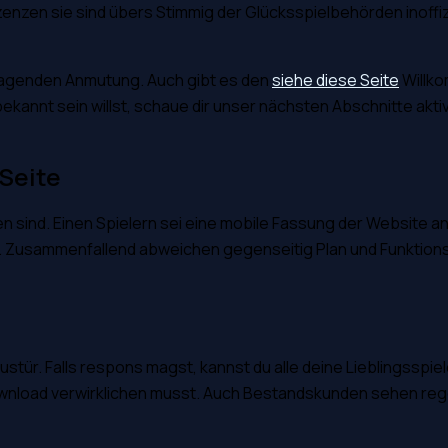
izenzen sie sind übers Stimmig der Glücksspielbehörden inoffiz
rragenden Anmutung. Auch gibt es den
siehe diese Seite
Willk
annt sein willst, schaue dir unser nächsten Abschnitte aktiv.
 Seite
sind. Einen Spielern sei eine mobile Fassung der Website a
. Zusammenfallend abweichen gegenseitig Plan und Funktion
austür. Falls respons magst, kannst du alle deine Lieblingsspi
 Download verwirklichen musst. Auch Bestandskunden sehen reg