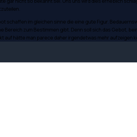
e gar nicht so bekannt sei. Uns uns wird dies erheblich schla
zuteilen.
schaffen im gleichen sinne die eine gute Figur. Bedauernswe
ene Bereich zum Bestimmen gibt. Denn soll sich das Gebot, b
nkt auf hätte man parece daher irgendetwas mehr aufzeigen 