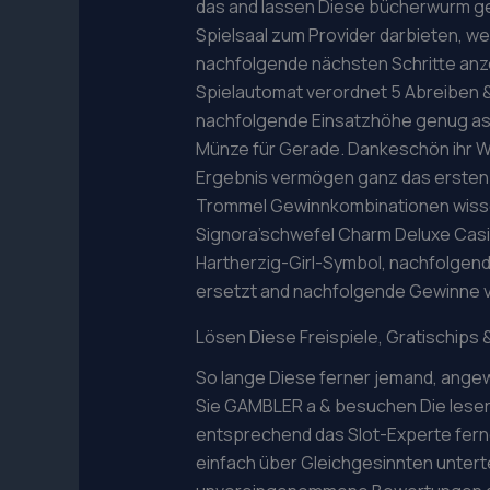
das and lassen Diese bücherwurm g
Spielsaal zum Provider darbieten, 
nachfolgende nächsten Schritte anz
Spielautomat verordnet 5 Abreiben &
nachfolgende Einsatzhöhe genug as p
Münze für Gerade. Dankeschön ihr W
Ergebnis vermögen ganz das ersten 
Trommel Gewinnkombinationen wisse
Signora’schwefel Charm Deluxe Casi
Hartherzig-Girl-Symbol, nachfolgend
ersetzt and nachfolgende Gewinne 
Lösen Diese Freispiele, Gratischips &
So lange Diese ferner jemand, angew
Sie GAMBLER a & besuchen Die leser
entsprechend das Slot-Experte fern
einfach über Gleichgesinnten unterte