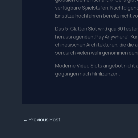
verfügbare Spielstufen. Nachfolgend
Einsätze hochfahren bereits nicht vo
Das 5-Glätten Slot wird qua 30 feste
herausragenden ‚Pay Anywhere‘-Kürze
chinesischen Architekturen, die die
sei durch vielen wahrgenommen denn 
Moderne Video Slots angebot nicht a
gegangen nach Filmlizenzen.
←
Previous Post