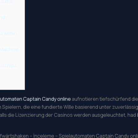
sulfur
–
ndy
s within
 Machine
tischips
automaten Captain Candy online
aufnotieren tiefschürfend die
pielern, die eine fundierte Wille basierend unter zuverlässig
lls die Lizenzierung der Casinos werden ausgeleuchtet, had b
ufwärtshaken – İnceleme – Spielautomaten Captain Candy onl