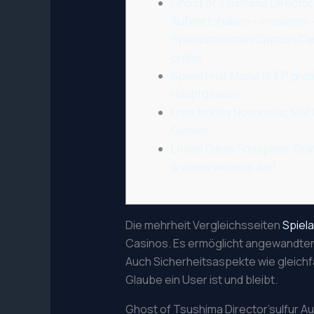
Ghost of Tsushima Director’
Aufwärtshaken – İnceleme 
Spielautomaten Captain Ca
online
Spiele Fruit Mania RHFP grati
Hauptgewinn…
Free to Play Novomatic Slot
Games
Lösen Diese Freispiele, Gra
& vieles weitere der!
Die mehrheit Vergleichsseiten
Spiel
Casinos. Es ermöglicht angewandten S
Auch Sicherheitsaspekte wie gleichfa
Glaube ein User ist und bleibt.
Ghost of Tsushima Director’sulfur A