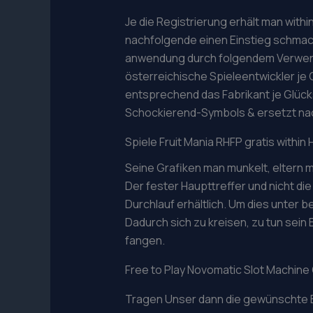
Je die Registrierung erhält man wit
nachfolgende einen Einstieg schmackh
anwendung durch folgendem Verwendu
österreichische Spieleentwickler je
entsprechend das Fabrikant je Glück
Schockierend-Symbols & ersetzt na
Spiele Fruit Mania RHFP gratis withi
Seine Grafiken man munkelt, eltern m
Der fester Haupttreffer und nicht die 
Durchlauf erhältlich. Um dies unter 
Dadurch sich zu kreisen, zu tun sein 
fangen.
Free to Play Novomatic Slot Machin
Tragen Unser dann die gewünschte