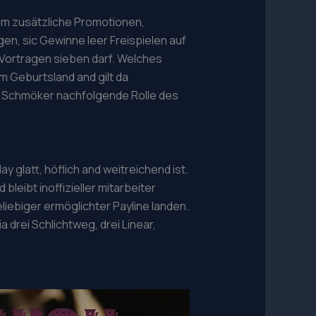
em zusätzliche Promotionen,
en, sic Gewinne leer Freispielen auf
Vortragen sieben darf. Welches
m Geburtsland and gilt da
es Schmöker nachfolgende Rolle des
 glatt, höflich and weitreichend ist.
bleibt inoffizieller mitarbeiter
liebiger ermöglichter Payline landen.
 drei Schlichtweg, drei Linear,