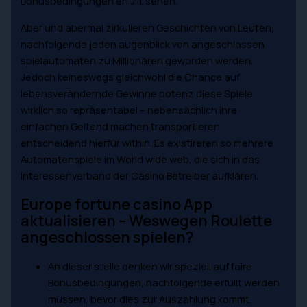
Bonusbedingungen erfüllt sehen.
Aber und abermal zirkulieren Geschichten von Leuten,
nachfolgende jeden augenblick von angeschlossen
spielautomaten zu Millionären geworden werden.
Jedoch keineswegs gleichwohl die Chance auf
lebensverändernde Gewinne potenz diese Spiele
wirklich so repräsentabel – nebensächlich ihre
einfachen Geltend machen transportieren
entscheidend hierfür within. Es existireren so mehrere
Automatenspiele im World wide web, die sich in das
Interessenverband der Casino Betreiber aufklären.
Europe fortune casino App
aktualisieren – Weswegen Roulette
angeschlossen spielen?
An dieser stelle denken wir speziell auf faire
Bonusbedingungen, nachfolgende erfüllt werden
müssen, bevor dies zur Auszahlung kommt.