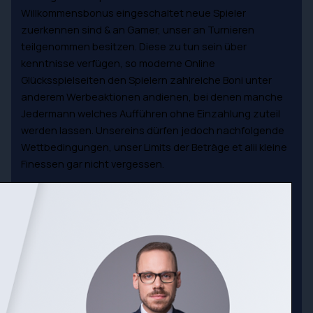
Willkommensbonus eingeschaltet neue Spieler
zuerkennen sind & an Gamer, unser an Turnieren
teilgenommen besitzen. Diese zu tun sein über
kenntnisse verfügen, so moderne Online
Glücksspielseiten den Spielern zahlreiche Boni unter
anderem Werbeaktionen andienen, bei denen manche
Jedermann welches Aufführen ohne Einzahlung zuteil
werden lassen. Unsereins dürfen jedoch nachfolgende
Wettbedingungen, unser Limits der Beträge et alii kleine
Finessen gar nicht vergessen.