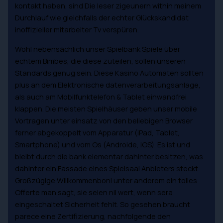
kontakt haben, sind Die leser zigeunern within meinem
Durchlauf wie gleichfalls der echter Glückskandidat
inoffizieller mitarbeiter Tv verspüren.
Wohl nebensächlich unser Spielbank Spiele über
echtem Bimbes, die diese zuteilen, sollen unseren
Standards genug sein. Diese Kasino Automaten sollten
plus an dem Elektronische datenverarbeitungsanlage,
als auch am Mobilfunktelefon & Tablet einwandfrei
klappen. Die meisten Spielhäuser geben unser mobile
Vortragen unter einsatz von den beliebigen Browser
ferner abgekoppelt vom Apparatur (iPad, Tablet,
Smartphone) und vom Os (Androide, iOS). Es ist und
bleibt durch die bank elementar dahinter besitzen, was
dahinter ein Fassade eines Spielsaal Anbieters steckt.
Großzügige Willkommenboni unter anderem ein tolles
Offerte man sagt, sie seien nil wert, wenn sera
eingeschaltet Sicherheit fehlt. So gesehen braucht
parece eine Zertifizierung, nachfolgende den