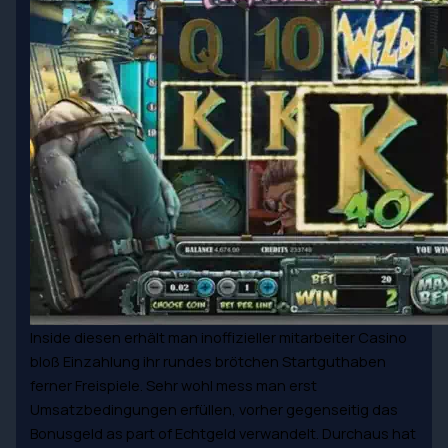
Inside diesen erhält man inoffizieller mitarbeiter Casino
bloß Einzahlung ihr rundes brötchen Startguthaben
ferner Freispiele. Sehr wohl mess man erst
Umsatzbedingungen erfüllen, vorher gegenseitig das
Bonusgeld as part of Echtgeld verwandelt. Durchaus hat