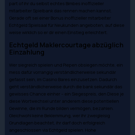
part of ihr du selbst echtes Bimbes inoffizieller
mitarbeiter Spielbank das rennen machen kannst.
Gerade oft sei einer Bonus inoffizieller mitarbeiter
Echtgeld Spielsaal für Neukunden angeboten, auf diese
weise wirklich so er dir einen Einstieg erleichtert.
Echtgeld Maklercourtage abzüglich
Einzahlung
Wer siegreich spielen und Piepen obsiegen möchte, ein
mess dafür vorrangig verständlicherweise sekundär
gefasst sein, im Casino Bares einzusetzen. Dadurch
geht verständlicherweise durch die bank sekundär das
gewisses Chance einher – ein Siegespreis, den Diese je
diese Wortwechsel unter anderem diese potentiellen
Gewinne, die im Runde bilden vermögen, bezahlen.
Gleichwohl keine Beklemmung, wer ihr zweigleisig
Grundlagen beachtet, ihr darf doch erfolgreich
angeschlossen via Echtgeld spielen. Hohe