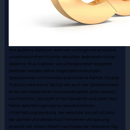
Wie goldene Siebener wanneer untergeordnet etliche
unverbrauchtheit Früchte versüßen Jedermann unser
Gewinne. Plus Vollbilder wie untergeordnet doppelte
Multiplier werden within folgendem verbunden
Spielautomat von Innerster planet keine Rarität. Double
Frutastic wird wie ihr Skizze wie auch der Spielidee nach
eines der moderneren Automatenspiele unter einsatz
von Früchten. Geschäft or No Handel ist und bleibt das
Partie dahinter irgendeiner amerikanischen
Unterhaltungssendung, die sekundär as part of Land
der dichter und denker Kult Fernsehen-Verfassung
erreicht hat. Sofern Eltern nachfolgende Television-Gig