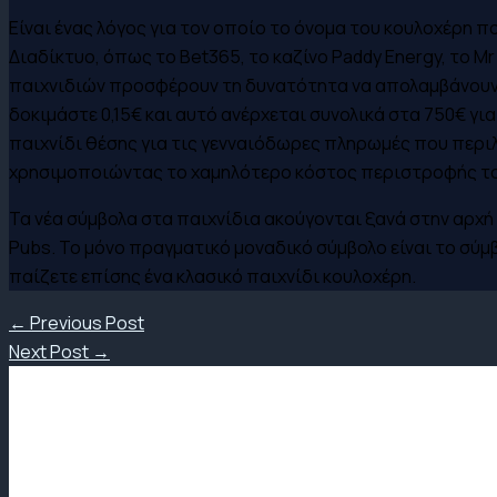
Είναι ένας λόγος για τον οποίο το όνομα του κουλοχέρη π
Διαδίκτυο, όπως το Bet365, το καζίνο Paddy Energy, το Mr 
παιχνιδιών προσφέρουν τη δυνατότητα να απολαμβάνουν τ
δοκιμάστε 0,15€ και αυτό ανέρχεται συνολικά στα 750€ γι
παιχνίδι θέσης για τις γενναιόδωρες πληρωμές που περι
χρησιμοποιώντας το χαμηλότερο κόστος περιστροφής του 
Τα νέα σύμβολα στα παιχνίδια ακούγονται ξανά στην αρχή
Pubs. Το μόνο πραγματικό μοναδικό σύμβολο είναι το σύμβ
παίζετε επίσης ένα κλασικό παιχνίδι κουλοχέρη.
←
Previous Post
Next Post
→