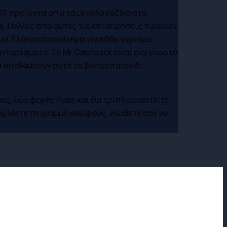
 10 προϊόντα από τα μεγάλα καζίνο στο
ess. Πολλές από αυτές τις επιχειρήσεις τυχερών
α. Ελάχιστο στοίχημα για κάθε γύρισμα
ονταρίσματα. Το Mr Cashback είναι ένα γνωστό
α απολαύσουν αυτό το βιντεοπαιχνίδι
νες, δύο φορές Pubs και θα τριπλασιαστείτε
ωρίσετε τη γραμμή κελύφους, νιώθετε σαν να