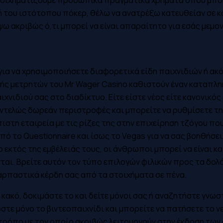
 του ιστότοπου πόκερ, θέλω να ανατρέξω κατευθείαν σε κ
ψω ακριβώς ό,τι μπορεί να είναι απαραίτητο για εσάς μεμο
ια να χρησιμοποιήσετε διαφορετικά είδη παιχνιδιών ή ακ
ής μετρητών του Mr Wager Casino καθιστούν έναν καταπλη
ιχνιδιού σας στο διαδίκτυο. Είτε είστε νέος είτε κανονικ
εντελώς δωρεάν περιστροφές και μπορείτε να ρυθμίσετε τη
πιστη εταιρεία με τις ρίζες της στην επιχείρηση τζόγου πο
 το Questionnaire και ίσως το Vegas για να σας βοηθήσει 
ο εκτός της εμβέλειάς τους, οι άνθρωποι μπορεί να είναι κ
ται. Βρείτε αυτόν τον τύπο επιλογών φιλικών προς τα δολ
ναρπαστικά κέρδη σας από τα στοιχήματα σε πένα.
ι κακό, δοκιμάστε το και δείτε μόνοι σας ή αναζητήστε γνωσ
τε μόνο το βιντεοπαιχνίδι και μπορείτε να πατήσετε το νε
 τρόπο με τον οποίο ακριβώς λειτουργούν στην έκδοση των