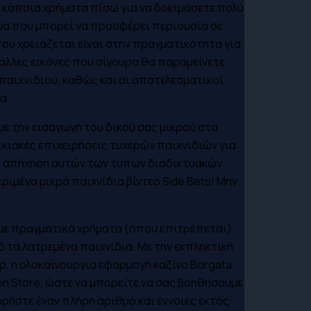
τε κάποια χρήματα πίσω για να δοκιμάσετε πολύ
μμα που μπορεί να προσφέρει περιουσία σε
 που χρειάζεται είναι στην πραγματικότητα για
 άλλες εικόνες που σίγουρα θα παραμείνετε
παιχνιδιού, καθώς και οι αποτελεσματικοί
α.
ε την εισαγωγή του δικού σας μικρού στα
ικιακές επιχειρήσεις τυχερών παιχνιδιών για
ερη απήχηση αυτών των τύπων διαδικτυακών
ριμένα μικρά παιχνίδια βίντεο Side Bets! Μην
με πραγματικά χρήματα (όπου επιτρέπεται).
 τα λατρεμένα παιχνίδια. Με την εκπληκτική
ερ, η ολοκαίνουργια εφαρμογή καζίνο Borgata
on Store, ώστε να μπορείτε να σας βοηθήσουμε
ηρήστε έναν πλήρη αριθμό και έννοιες εκτός