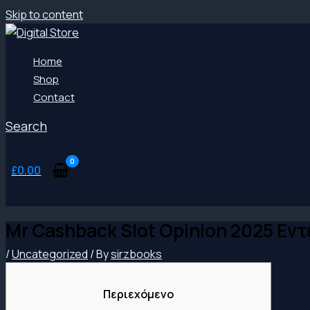
Skip to content
Home
Shop
Contact
Search
£
0.00
Mr Cashback Slot Opinion 2025 Εν
/
Uncategorized
/ By
sirzbooks
Περιεχόμενο