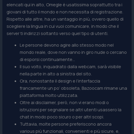
elencati qui in alto, Omegle è usatissima soprattutto tra i
giovani di tutto il mondo e non necessita di registrazione.
Rispetto alle altre, ha un vantaggio in più, ovvero quello di
scegliere la lingua in cui vuoi comunicare, in modo che il
server ti indirizzi soltanto verso quel tipo di utenti.
Le persone devono agire allo stesso modo nel
mondo reale, dove non vanno in giro nude o cercano
di esporsi continuamente…
Il suo volto, inquadrato dalla webcam, sarà visibile
nella parte in alto a sinistra del sito.
Ora, nonostante il design e l’interfaccia
francamente un po’ obsoleta, Bazoocam rimane una
piattaforma molto utilizzata.
Oltre ai disclaimer, però, non vi erano modi o
istruzioni per segnalare se altri utenti usassero la
chat in modo poco sicuro o per altri scopi.
Tuttavia, molte persone preferiscono ancora
various più funzionali, convenienti e più sicure, e,