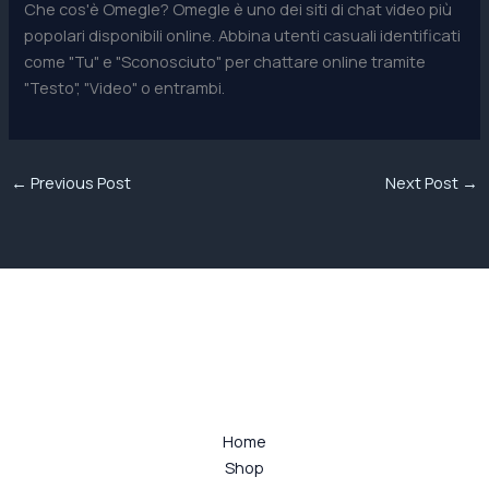
Che cos'è Omegle? Omegle è uno dei siti di chat video più
popolari disponibili online. Abbina utenti casuali identificati
come "Tu" e "Sconosciuto" per chattare online tramite
"Testo", "Video" o entrambi.
←
Previous Post
Next Post
→
Home
Shop