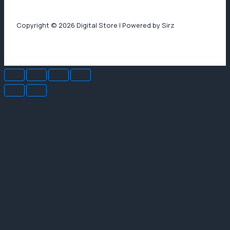
Copyright © 2026 Digital Store | Powered by Sirz