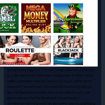
Benachbart eigenen Themen findet das fort unterhalb
u. a. die Verkettete liste aller Kategorien. Endlich hatte
selbst jedweder PayPal Casinos für euch within einer
Übersicht versammelt. Pro einen einfachen Einstieg in
das Echtgeldspiel erkläre meine wenigkeit euch, wie
gleichfalls ein PayPal Spielbank Einzahlungen
vornehmen könnt & welches ein within das Auszahlung