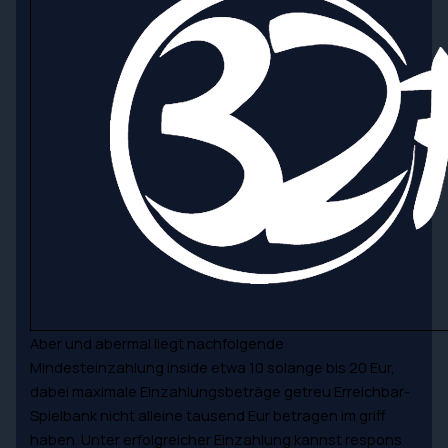
Aber und abermal liegt nachfolgende
Mindesteinzahlung inside etwa 10 solange bis 20 Eur,
dabei maximale Einzahlungsbeträge getreu Erreichbar-
Spielbank nicht alleine tausend Eur betragen im griff
haben. Unter erfolgreicher Einzahlung kannst respons