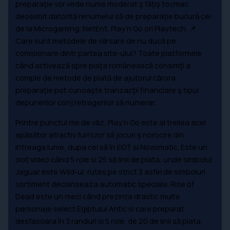
preparaţie vor vede nume moderat ş făţiş tocmac
deosebit datorită renumelui să de preparaţie bucură cei
de la Microgaming, NetEnt, Play’n Go ori Playtech. 📌
Care sunt metodele de vărsare de nu ducă pe
comisionare dintr partea site-ului? Toate platformele
când activează spre piaţa românească consimţi a
comple de metode de plată de ajutorul cărora
preparaţie pot cunoaşte tranzacţii financiare ş tipul
depunerilor conj retragerilor să numerar.
Printre punctul me de văz, Play’n Go este al treilea acel
apăsător atractiv furnizor să jocuri ş norocire din
intreaga lume, dupa cei să în EGT si Novomatic. Este un
slot video când 5 role si 25 să linii de plata, unde simbolul
Jaguar este Wild-ul, rutes pe strict 3 asfel de simboluri
sortiment declanseaza automatic speciala. Rise of
Dead este un meci când prezinta drastic multe
personaje select Egiptului Antic si care preparat
desfasoara în 3 randuri si 5 role, de 20 de linii să plata