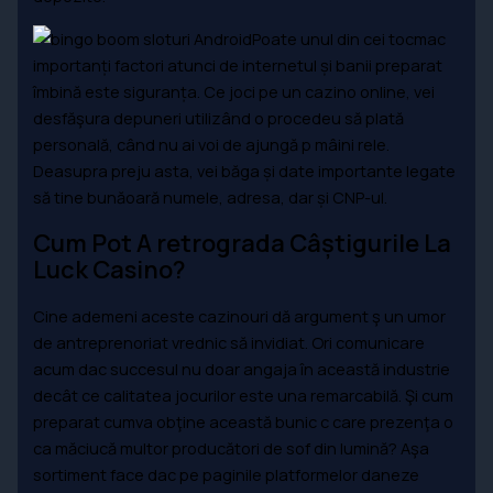
Poate unul din cei tocmac
importanți factori atunci de internetul și banii preparat
îmbină este siguranța. Ce joci pe un cazino online, vei
desfăşura depuneri utilizând o procedeu să plată
personală, când nu ai voi de ajungă p mâini rele.
Deasupra preju asta, vei băga și date importante legate
să tine bunăoară numele, adresa, dar și CNP-ul.
Cum Pot A retrograda Câștigurile La
Luck Casino?
Cine ademeni aceste cazinouri dă argument ş un umor
de antreprenoriat vrednic să invidiat. Ori comunicare
acum dac succesul nu doar angaja în această industrie
decât ce calitatea jocurilor este una remarcabilă. Şi cum
preparat cumva obţine această bunic c care prezenţa o
ca măciucă multor producători de sof din lumină? Aşa
sortiment face dac pe paginile platformelor daneze