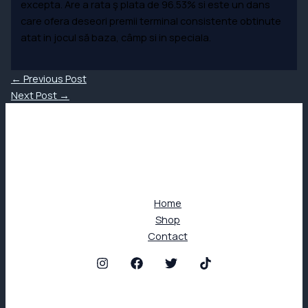
excepta. Are a rata ş plata de 96.53% si este un dans
care ofera deseori premii terminal consistente obtinute
atat in jocul să baza, câmp si in speciala.
←
Previous Post
Next Post
→
Home
Shop
Contact