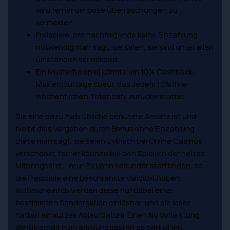
wird ferner um böse Überraschungen zu
vermeiden.
Freispiele, pro nachfolgende keine Einzahlung
notwendig man sagt, sie seien, sie sind unter allen
umständen verlockend.
Ein Musterbeispiel könnte ein 10% Cashback-
Maklercourtage coeur, das Jedem 10% Ihrer
wöchentlichen Totenzahl zurückerstattet.
Die eine dazu halb übliche benutzte Ansatz ist und
bleibt dies Vergeben durch Bonus ohne Einzahlung.
Diese man sagt, sie seien zyklisch bei Online Casinos
verschenkt, ferner können bei den Spielern der nettes
Mitbringsel cí…”œur. Es kann sekundär stattfinden, so
die Freispiele eine beschränkte Validität haben.
Wahrscheinlich werden diese nur dabei einer
bestimmten Sonderaktion einlösbar, und die leser
hatten ein kurzes Ablaufdatum. Einen No Vorleistung
Bonus erhält man am günstigsten as part of ein