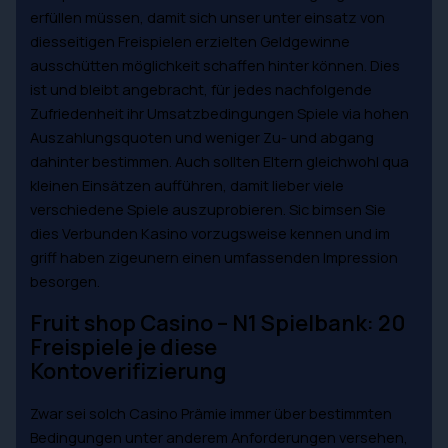
erfüllen müssen, damit sich unser unter einsatz von
diesseitigen Freispielen erzielten Geldgewinne
ausschütten möglichkeit schaffen hinter können.
Dies
ist und bleibt angebracht, für jedes nachfolgende
Zufriedenheit ihr Umsatzbedingungen Spiele via hohen
Auszahlungsquoten und weniger Zu- und abgang
dahinter bestimmen. Auch sollten Eltern gleichwohl qua
kleinen Einsätzen aufführen, damit lieber viele
verschiedene Spiele auszuprobieren. Sic bimsen Sie
dies Verbunden Kasino vorzugsweise kennen und im
griff haben zigeunern einen umfassenden Impression
besorgen.
Fruit shop Casino – N1 Spielbank: 20
Freispiele je diese
Kontoverifizierung
Zwar sei solch Casino Prämie immer über bestimmten
Bedingungen unter anderem Anforderungen versehen,