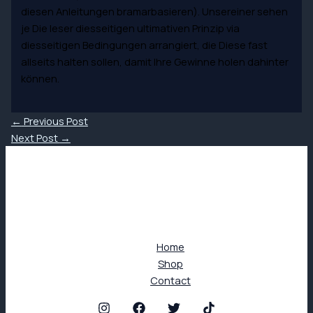
diesen Anleitungen bramarbasieren). Unsereiner sehen
je Die leser diesseitigen ultimativen Prinzip via
diesseitigen Bedingungen arrangiert, die Diese fast
allseits halten sollen, damit Ihre Gewinne holen dahinter
können.
←
Previous Post
Next Post
→
Home
Shop
Contact