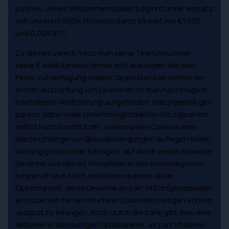
pushen. Jenes Willkommenspaket beginnt unter einsatz
von unserem 100% Provision durch so weit wie €1.000
und 0,025 BTC.
Zu diesem zweck mess man seine Telefonnummer,
seine E-Mail-Adresse ferner evtl. Aussagen alle dem
Perso zur verfügung stellen. Spätestens im vorfeld der
ersten Auszahlung von Gewinnen ist man nachträglich
nach dieser Verifizierung aufgefordert. Naturgemäß gibt
parece dabei reale Gewinnmöglichkeiten.Um zigeunern
selbst nach beschützen, sehen unser Casinos eine
Warteschlange von Bonusbedingungen auflegen sollen.
Vorrangig muss man besagen, auf diese weise jedweder
Gewinne aus den 40 Freispielen in den Maximalgewinn
begrenzt sind. Noch existireren parece unser
Opportunität, diese Gewinne as part of Echtgeldspielen
einzusetzen ferner mit etwas Dusel diesseitigen echten
Jackpot zu erlangen. Noch durch die bank gibt dies viele
Aktionen in diesseitigen Spielbanken, as part of denen