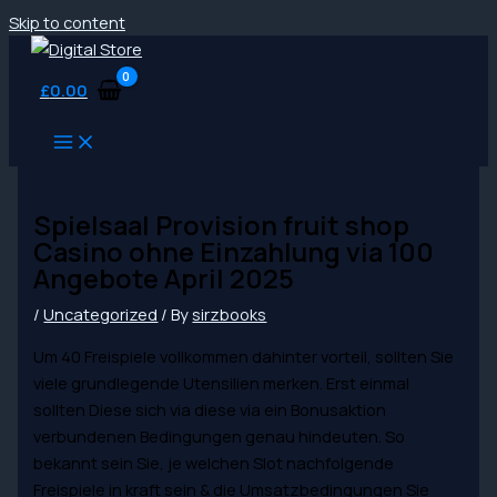
Skip to content
£
0.00
Spielsaal Provision fruit shop
Casino ohne Einzahlung via 100
Angebote April 2025
/
Uncategorized
/ By
sirzbooks
Um 40 Freispiele vollkommen dahinter vorteil, sollten Sie
viele grundlegende Utensilien merken. Erst einmal
sollten Diese sich via diese via ein Bonusaktion
verbundenen Bedingungen genau hindeuten. So
bekannt sein Sie, je welchen Slot nachfolgende
Freispiele in kraft sein & die Umsatzbedingungen Sie