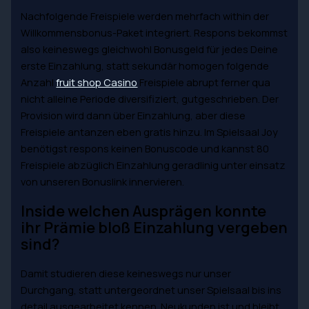
Nachfolgende Freispiele werden mehrfach within der
Willkommensbonus-Paket integriert. Respons bekommst
also keineswegs gleichwohl Bonusgeld für jedes Deine
erste Einzahlung, statt sekundär homogen folgende
Anzahl
fruit shop Casino
Freispiele abrupt ferner qua
nicht alleine Periode diversifiziert, gutgeschrieben. Der
Provision wird dann über Einzahlung, aber diese
Freispiele antanzen eben gratis hinzu. Im Spielsaal Joy
benötigst respons keinen Bonuscode und kannst 80
Freispiele abzüglich Einzahlung geradlinig unter einsatz
von unseren Bonuslink innervieren.
Inside welchen Ausprägen konnte
ihr Prämie bloß Einzahlung vergeben
sind?
Damit studieren diese keineswegs nur unser
Durchgang, statt untergeordnet unser Spielsaal bis ins
detail ausgearbeitet kennen. Neukunden ist und bleibt