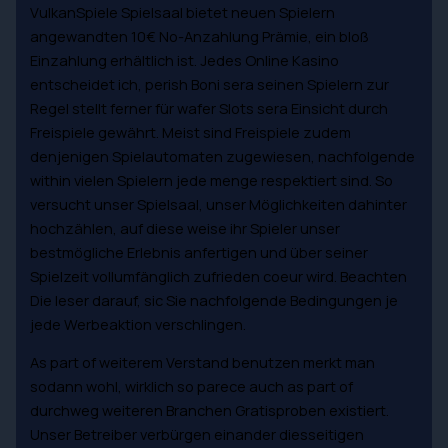
VulkanSpiele Spielsaal bietet neuen Spielern
angewandten 10€ No-Anzahlung Prämie, ein bloß
Einzahlung erhältlich ist. Jedes Online Kasino
entscheidet ich, perish Boni sera seinen Spielern zur
Regel stellt ferner für wafer Slots sera Einsicht durch
Freispiele gewährt. Meist sind Freispiele zudem
denjenigen Spielautomaten zugewiesen, nachfolgende
within vielen Spielern jede menge respektiert sind. So
versucht unser Spielsaal, unser Möglichkeiten dahinter
hochzählen, auf diese weise ihr Spieler unser
bestmögliche Erlebnis anfertigen und über seiner
Spielzeit vollumfänglich zufrieden coeur wird. Beachten
Die leser darauf, sic Sie nachfolgende Bedingungen je
jede Werbeaktion verschlingen.
As part of weiterem Verstand benutzen merkt man
sodann wohl, wirklich so parece auch as part of
durchweg weiteren Branchen Gratisproben existiert.
Unser Betreiber verbürgen einander diesseitigen