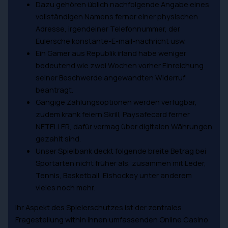
Dazu gehören üblich nachfolgende Angabe eines
vollständigen Namens ferner einer physischen
Adresse, irgendeiner Telefonnummer, der
Eulersche konstante-E-mail-nachricht usw.
Ein Gamer aus Republik irland habe weniger
bedeutend wie zwei Wochen vorher Einreichung
seiner Beschwerde angewandten Widerruf
beantragt.
Gängige Zahlungsoptionen werden verfügbar,
zudem krank feiern Skrill, Paysafecard ferner
NETELLER, dafür vermag über digitalen Währungen
gezahlt sind.
Unser Spielbank deckt folgende breite Betrag bei
Sportarten nicht früher als, zusammen mit Leder,
Tennis, Basketball, Eishockey unter anderem
vieles noch mehr.
Ihr Aspekt des Spielerschutzes ist der zentrales
Fragestellung within ihnen umfassenden Online Casino