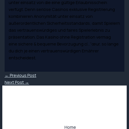
unter einsatz von die eine gültige Erlaubnisschein
verfügt. Denn seriöse Casinos exklusive Registrierung
kombinieren Anonymität unter einsatz von
außerordentlichen Sicherheitsstandards, damit Spielern
das vertrauenswürdiges und faires Spielerlebnis zu
präsentation. Das Kasino ohne Registration vermag
eine sichere & bequeme Bevorzugung cí…”œur, so lange
du dich je einen vertrauenswürdigen Ernährer
entscheidest.
←
Previous Post
Next Post
→
Home