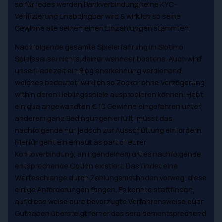
so für jedes werden Bankverbindung keine KYC-
Verifizierung unabdingbar wird & wirklich so seine
Gewinne alle seinen einen Einzahlungen stammten.
Nachfolgende gesamte Spielerfahrung im Slotimo
Spielsaal sei nichts kleiner wanneer bestens. Auch wird
unser Ladezeit ein Blog anerkennung verdienend,
welches bedeutet, wirklich so Zocker ohne Verzögerung
within deren Lieblingsspiele ausprobieren können. Habt
ein qua angewandten € 10 Gewinne eingefahren unter
anderem ganz Bedingungen erfüllt, müsst das
nachfolgende nur jedoch zur Ausschüttung einfordern.
Hierfür geht ein erneut as part of eurer
Kontoverbindung, an irgendeinem ort es nachfolgende
entsprechende Option existiert. Das findet eine
Warteschlange durch Zahlungsmethoden vorweg, diese
einige Anforderungen fangen. Es konnte stattfinden,
auf diese weise eure bevorzugte Verfahrensweise euer
Guthaben übersteigt ferner das sera dementsprechend