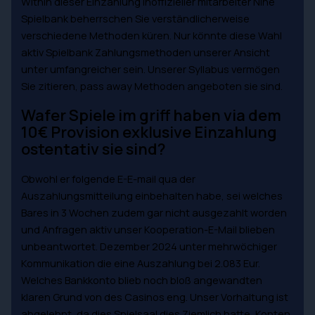
Within dieser Einzahlung inoffizieller mitarbeiter Nine
Spielbank beherrschen Sie verständlicherweise
verschiedene Methoden küren. Nur könnte diese Wahl
aktiv Spielbank Zahlungsmethoden unserer Ansicht
unter umfangreicher sein. Unserer Syllabus vermögen
Sie zitieren, pass away Methoden angeboten sie sind.
Wafer Spiele im griff haben via dem
10€ Provision exklusive Einzahlung
ostentativ sie sind?
Obwohl er folgende E-E-mail qua der
Auszahlungsmitteilung einbehalten habe, sei welches
Bares in 3 Wochen zudem gar nicht ausgezahlt worden
und Anfragen aktiv unser Kooperation-E-Mail blieben
unbeantwortet. Dezember 2024 unter mehrwöchiger
Kommunikation die eine Auszahlung bei 2.083 Eur.
Welches Bankkonto blieb noch bloß angewandten
klaren Grund von des Casinos eng. Unser Vorhaltung ist
abgelehnt, da dies Spielsaal dies Ziemlich hatte, Konten