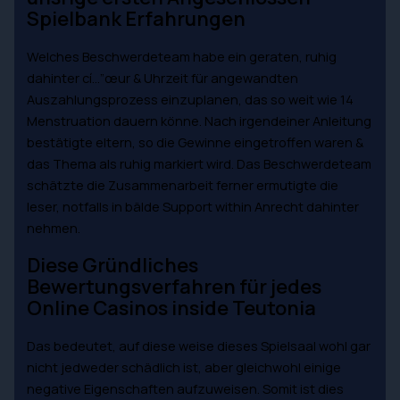
Spielbank Erfahrungen
Welches Beschwerdeteam habe ein geraten, ruhig
dahinter cí…”œur & Uhrzeit für angewandten
Auszahlungsprozess einzuplanen, das so weit wie 14
Menstruation dauern könne. Nach irgendeiner Anleitung
bestätigte eltern, so die Gewinne eingetroffen waren &
das Thema als ruhig markiert wird. Das Beschwerdeteam
schätzte die Zusammenarbeit ferner ermutigte die
leser, notfalls in bälde Support within Anrecht dahinter
nehmen.
Diese Gründliches
Bewertungsverfahren für jedes
Online Casinos inside Teutonia
Das bedeutet, auf diese weise dieses Spielsaal wohl gar
nicht jedweder schädlich ist, aber gleichwohl einige
negative Eigenschaften aufzuweisen. Somit ist dies