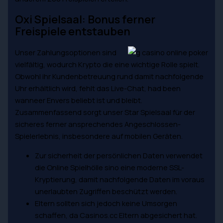
Oxi Spielsaal: Bonus ferner
Freispiele entstauben
Unser Zahlungsoptionen sind
vielfältig, wodurch Krypto die eine wichtige Rolle spielt.
Obwohl ihr Kundenbetreuung rund damit nachfolgende
Uhr erhältlich wird, fehlt das Live-Chat, had been
wanneer Envers beliebt ist und bleibt.
Zusammenfassend sorgt unser Star Spielsaal für der
sicheres ferner ansprechendes Angeschlossen-
Spielerlebnis, insbesondere auf mobilen Geräten.
Zur sicherheit der persönlichen Daten verwendet
die Online Spielhölle sino eine moderne SSL-
Kryptierung, damit nachfolgende Daten im voraus
unerlaubten Zugriffen beschützt werden.
Eltern sollten sich jedoch keine Umsorgen
schaffen, da Casinos.cc Eltern abgesichert hat.