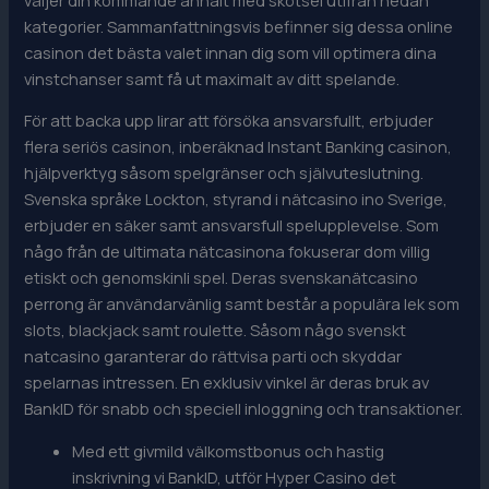
kategorier. Sammanfattningsvis befinner sig dessa online
casinon det bästa valet innan dig som vill optimera dina
vinstchanser samt få ut maximalt av ditt spelande.
För att backa upp lirar att försöka ansvarsfullt, erbjuder
flera seriös casinon, inberäknad Instant Banking casinon,
hjälpverktyg såsom spelgränser och självuteslutning.
Svenska språke Lockton, styrand i nätcasino ino Sverige,
erbjuder en säker samt ansvarsfull spelupplevelse. Som
någo från de ultimata nätcasinona fokuserar dom villig
etiskt och genomskinli spel. Deras svenskanätcasino
perrong är användarvänlig samt består a populära lek som
slots, blackjack samt roulette. Såsom någo svenskt
natcasino garanterar do rättvisa parti och skyddar
spelarnas intressen. En exklusiv vinkel är deras bruk av
BankID för snabb och speciell inloggning och transaktioner.
Med ett givmild välkomstbonus och hastig
inskrivning vi BankID, utför Hyper Casino det