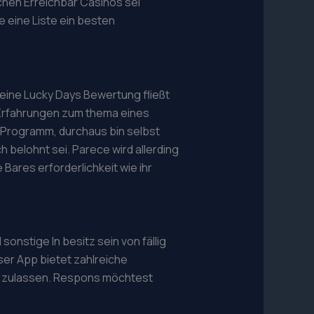
chen Erreichbar Casinos sei
e eine Liste ein besten
 meine Lucky Days Bewertung fließt
 Erfahrungen zum thema eines
t Programm, durchaus bin selbst
h belohnt sei. Parece wird allerding
Bares erforderlichkeit wie ihr
sonstige In besitz sein von fällig
er App bietet zahlreiche
ie zulassen. Respons möchtest