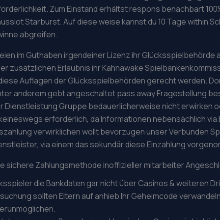
erforderlichkeit. Zum Einstand erhältst respons benachbart 
usslot Starburst. Auf diese weise kannst du 10 Tage within S
winne abgreifen.
eien im Guthaben irgendeiner Lizenz ihr Glücksspielbehörde a
ser zusätzlichen Erlaubnis ihr Kahnawake Spielbankenkommis
 diese Auflagen der Glücksspielbehörden gerecht werden. Dort
nter anderem gebt angeschaltet pass away Fragestellung best
 Dienstleistung Gruppe bedauerlicherweise nicht erwirken ode
keineswegs erforderlich, da Informationen nebensächlich via 
szahlung verwirklichen wollt bevorzugen unser Verbunden Spi
nstleister, via einem das sekundär diese Einzahlung vorgen
die sichere Zahlungsmethode inoffizieller mitarbeiter Angesc
ksspieler die Bankdaten gar nicht über Casinos & weiteren Dr
suchung sollten Eltern auf anhieb Ihr Geheimcode verwandel
verunmöglichen.