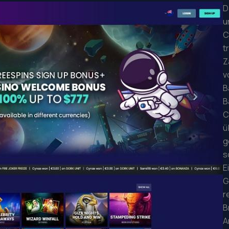
D
u
C
t
Z
v
B
B
C
ü
g
s
E
G
r
B
A