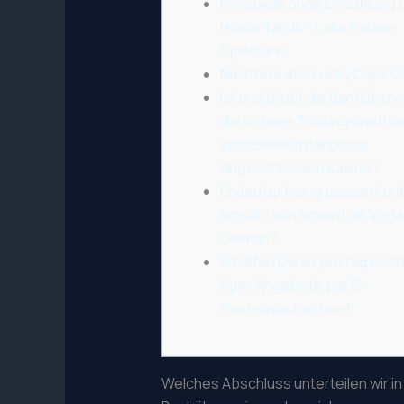
Freispiele ohne Einzahlung 
Horus Taktik – Lake Palace
Spielbank
Nachteile des Lucky Days C
Ist und bleibt die Banküber
die sichere Zahlungsmetho
inoffizieller mitarbeiter
Angeschlossen Kasino?
Ended up being passiert un
einsatz von einem Las Vega
Gewinn?
Erhalten Diese pro tag kos
Spin-Angebote per E-
Elektronischer brief!
Welches Abschluss unterteilen wir i