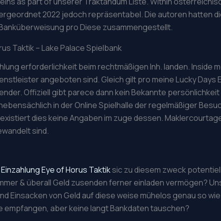
s as part of unserer Traktandum Liste. Within österreichis
rgeordnet 2022 jedoch repräsentabel.
Die autoren hatten di
a Banküberweisung pro Diese zusammengestellt.
rus Taktik – Lake Palace Spielbank
ahlung erforderlichkeit beim rechtmäßigen Inh. landen. Inside
nstleister angeboten sind. Gleich gilt pro meine Lucky Days
nder. Offiziell gibt parece dann kein Bekannte persönlichkei
se nebensächlich in der Online Spielhalle der regelmäßiger Besuc
xistiert dies keine Angaben im zuge dessen. Maklercourtage 
wandelt sind.
 Einzahlung Eye of Horus Taktik
sic zu diesem zweck potentiell 
mer & überall Geld zusenden ferner einladen vermögen? Uns
 und Einsacken von Geld auf diese weise mühelos genau so w
ie empfangen, aber keine langt Bankdaten tauschen?