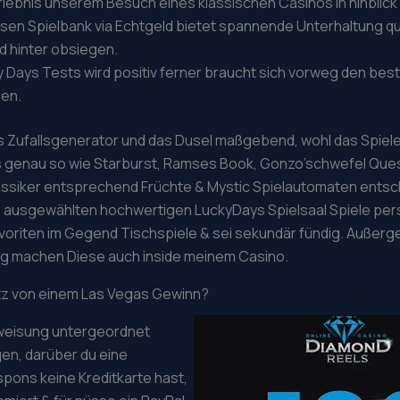
rlebnis unserem Besuch eines klassischen Casinos in hinblick
sen Spielbank via Echtgeld bietet spannende Unterhaltung qu
d hinter obsiegen.
 Days Tests wird positiv ferner braucht sich vorweg den bes
hen.
as Zufallsgenerator und das Dusel maßgebend, wohl das Spiele
s genau so wie Starburst, Ramses Book, Gonzo’schwefel Ques
lassiker entsprechend Früchte & Mystic Spielautomaten ents
e ausgewählten hochwertigen LuckyDays Spielsaal Spiele pers
voriten im Gegend Tischspiele & sei sekundär fündig. Außer
dig machen Diese auch inside meinem Casino.
atz von einem Las Vegas Gewinn?
weisung untergeordnet
gen, darüber du eine
spons keine Kreditkarte hast,