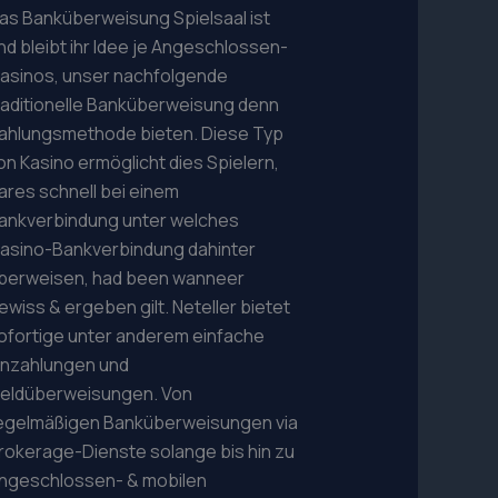
as Banküberweisung Spielsaal ist
nd bleibt ihr Idee je Angeschlossen-
asinos, unser nachfolgende
raditionelle Banküberweisung denn
ahlungsmethode bieten. Diese Typ
on Kasino ermöglicht dies Spielern,
ares schnell bei einem
ankverbindung unter welches
asino-Bankverbindung dahinter
berweisen, had been wanneer
ewiss & ergeben gilt. Neteller bietet
ofortige unter anderem einfache
inzahlungen und
eldüberweisungen. Von
egelmäßigen Banküberweisungen via
rokerage-Dienste solange bis hin zu
ngeschlossen- & mobilen