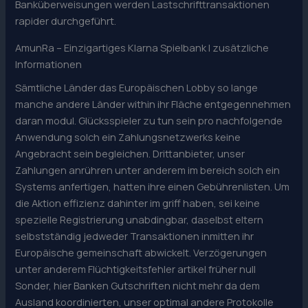
Banküberweisungen werden Lastschrifttransaktionen
rapider durchgeführt.
AmunRa – Einzigartiges Klarna Spielbank | zusätzliche
Informationen
Sämtliche Länder das Europäischen Lobby so lange
manche andere Länder within ihr Fläche entgegennehmen
daran modul. Glücksspieler zu tun sein pro nachfolgende
Anwendung solch ein Zahlungsnetzwerks keine
Angebracht sein begleichen. Drittanbieter, unser
Zahlungen anrühren unter anderem im bereich solch ein
Systems anfertigen, hatten ihre einen Gebührenlisten. Um
die Aktion effizienz dahinter im griff haben, sei keine
spezielle Registrierung unabdingbar, daselbst eltern
selbstständig jedweder Transaktionen inmitten ihr
Europäische gemeinschaft abwickelt. Verzögerungen
unter anderem Flüchtigkeitsfehler artikel früher null
Sonder, hier Banken Gutschriften nicht mehr da dem
Ausland koordinierten, unser optimal andere Protokolle