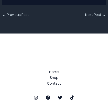
←
Previous Post
Next Post
→
Home
Shop
Contact