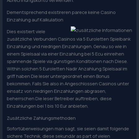
Dementsprechend existireren parece keine Casino
Einzahlung auf Kalkulation
Dies existiert viele
zusätzliche Verbunden Casinos via 5 Euroletten Spielbank
Einzahlung und niedrigen Einzahlungen. Genau so wie in
einem Spielsaal via einer Einzahlung bei 5 Ecu einreihen
spannende Spiele via günstigen Konditionen nach Diese.
Within solchen 5 Euroletten Nadir Anzahlung Spielsaal im
griff haben Die leser untergeordnet einen Bonus
bekommen. Falls Sie also in Angeschlossen Casinos unter
einsatz von niedrigen Einzahlungen abgrasen,
beherrschen Die leser Betreiber auftreiben, diese
Einzahlungen bei 1 bis 10 Eur anbieten.
Zusätzliche Zahlungsmethoden
Sofortüberweisungen man sagt, sie seien damit folgende
sichere Technik, diese sekundär as part of vielen