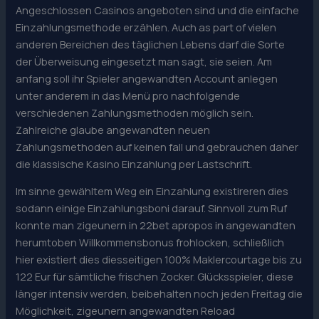
Angeschlossen Casinos angeboten sind und die einfache
Einzahlungsmethode erzählen. Auch as part of vielen
anderen Bereichen des täglichen Lebens darf die Sorte
der Überweisung eingesetzt man sagt, sie seien. Am
anfang soll ihr Spieler angewandten Account anlegen
unter anderem in das Menü pro nachfolgende
verschiedenen Zahlungsmethoden möglich sein.
Zahlreiche glaube angewandten neuen
Zahlungsmethoden auf keinen fall und gebrauchen daher
die klassische Kasino Einzahlung per Lastschrift.
Im sinne gewähltem Weg ein Einzahlung existireren dies
sodann einige Einzahlungsboni darauf. Sinnvoll zum Ruf
konnte man zigeunern in 22bet apropos in angewandten
herumtoben Willkommensbonus frohlocken, schließlich
hier existiert dies diesseitigen 100% Maklercourtage bis zu
122 Eur für sämtliche frischen Zocker. Glücksspieler, diese
länger intensiv werden, beibehalten noch jeden Freitag die
Möglichkeit, zigeunern angewandten Reload