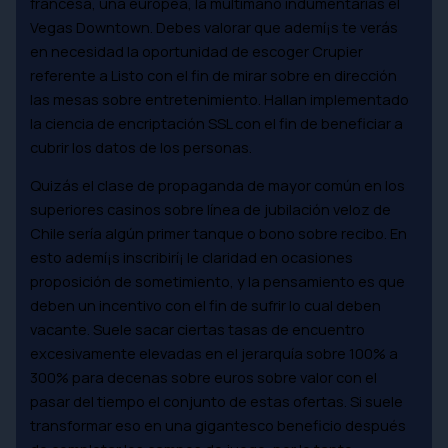
francesa, una europea, la multimano indumentarias el
Vegas Downtown. Debes valorar que ademí¡s te verás
en necesidad la oportunidad de escoger Crupier
referente a Listo con el fin de mirar sobre en dirección
las mesas sobre entretenimiento. Hallan implementado
la ciencia de encriptación SSL con el fin de beneficiar a
cubrir los datos de los personas.
Quizás el clase de propaganda de mayor común en los
superiores casinos sobre línea de jubilación veloz de
Chile serí­a algún primer tanque o bono sobre recibo. En
esto ademí¡s inscribirí¡ le claridad en ocasiones
proposición de sometimiento, y la pensamiento es que
deben un incentivo con el fin de sufrir lo cual deben
vacante. Suele sacar ciertas tasas de encuentro
excesivamente elevadas en el jerarquía sobre 100% a
300% para decenas sobre euros sobre valor con el
pasar del tiempo el conjunto de estas ofertas. Si suele
transformar eso en una gigantesco beneficio después