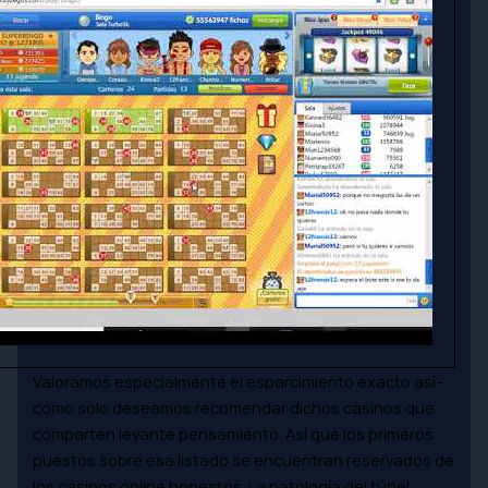
Valoramos especialmente el esparcimiento exacto así­
como solo deseamos recomendar dichos casinos que
comparten levante pensamiento. Así que los primeros
puestos sobre esa listado se encuentran reservados de
los casinos online honestos. La patologí­a del túnel