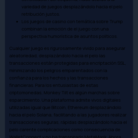
variedad de juegos desplazándolo hacia el pelo
retribución justos.
Los juegos de casino con temática sobre Trump
combinan la emoción de el juego con una
perspectiva humorística de asuntos políticos.
Cualquier juego es rigurosamente vivido para asegurar
aleatoriedad, desplazándolo hacia el pelo las
transacciones están protegidas para encriptación SSL,
minimizando los peligros emparentados con la
confianza para los hechos y las transacciones
financieras. Para los entusiastas de estas
criptomonedas, Monkey Tilt es algún marchas sobre
esparcimiento. Una plataforma admite vivos digitales
utilizadas igual que Bitcoin, Ethereum desplazándolo
hacia el pelo Solana, facilitando a las jugadores realizar
transacciones seguras, rápidas desplazándolo hacia el
pelo carente complicaciones como consecuencia de
WalletConnect y no ha transpirado MetaMask. Ahora