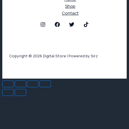
Shop
Contact
Copyright © 2026 Digital Store | Powered by Sirz