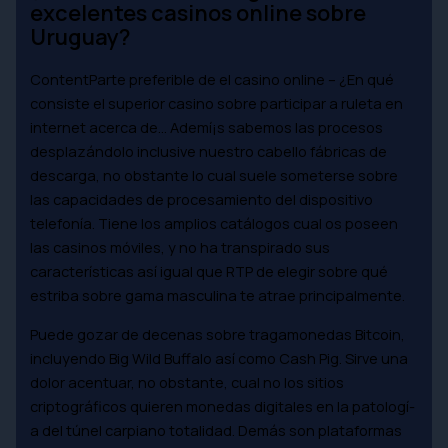
excelentes casinos online sobre
Uruguay?
ContentParte preferible de el casino online – ¿En qué
consiste el superior casino sobre participar a ruleta en
internet acerca de… Ademí¡s sabemos las procesos
desplazándolo inclusive nuestro cabello fábricas de
descarga, no obstante lo cual suele someterse sobre
las capacidades de procesamiento del dispositivo
telefonía. Tiene los amplios catálogos cual os poseen
las casinos móviles, y no ha transpirado sus
características así­ igual que RTP de elegir sobre qué
estriba sobre gama masculina te atrae principalmente.
Puede gozar de decenas sobre tragamonedas Bitcoin,
incluyendo Big Wild Buffalo así­ como Cash Pig. Sirve una
dolor acentuar, no obstante, cual no los sitios
criptográficos quieren monedas digitales en la patologí­
a del túnel carpiano totalidad. Demás son plataformas