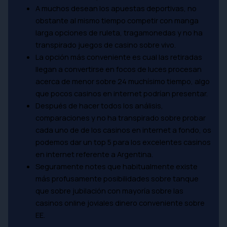
A muchos desean los apuestas deportivas, no
obstante al mismo tiempo competir con manga
larga opciones de ruleta, tragamonedas y no ha
transpirado juegos de casino sobre vivo.
La opción más conveniente es cual las retiradas
llegan a convertirse en focos de luces procesan
acerca de menor sobre 24 muchísimo tiempo, algo
que pocos casinos en internet podrían presentar.
Después de hacer todos los análisis,
comparaciones y no ha transpirado sobre probar
cada uno de de los casinos en internet a fondo, os
podemos dar un top 5 para los excelentes casinos
en internet referente a Argentina.
Seguramente notes que habitualmente existe
más profusamente posibilidades sobre tanque
que sobre jubilación con mayoría sobre las
casinos online joviales dinero conveniente sobre
EE.