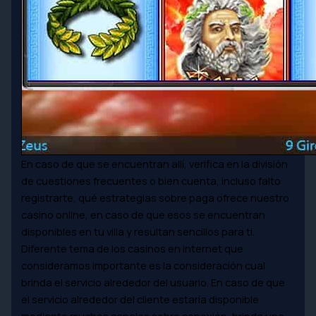
En caso de que se encuentran allí, verifica en la división
de cuestiones frecuentes o bien cuenta, incluso falto
registrarte, qué estrategias sobre paga ofrece nuestro
casino online, en caso de que esos se encuentran
disponibles en tu villa y resultan sencillos para ti.
Diferente tema de los casinos en internet que
consideramos importante es la consideración cual
brinda el servicio alrededor del usuario. En caso de que
el servicio alrededor del cliente estaría disponible
mediante muchos canales sobre conexión, brinda una