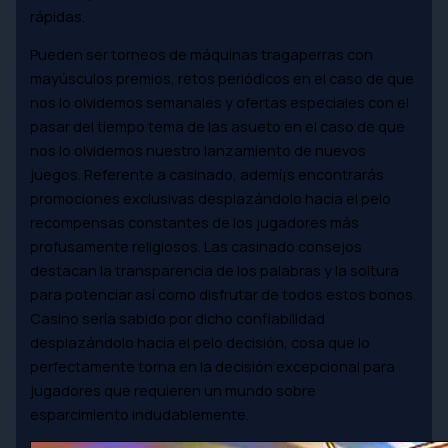
rápidas.
Pueden ser torneos de máquinas tragaperras con
mayúsculos premios, retos periódicos en el caso de que
nos lo olvidemos semanales y ofertas especiales con el
pasar del tiempo tema de las asueto en el caso de que
nos lo olvidemos nuestro lanzamiento de nuevos
juegos. Referente a casinado, ademí¡s encontrarás
promociones exclusivas desplazándolo hacia el pelo
recompensas constantes de los jugadores más
profusamente religiosos. Las casinado consejos
destacan la transparencia de los palabras y la soltura
para potenciar así­ como disfrutar de todos estos bonos.
Casino serí­a sabido por dicho confiabilidad
desplazándolo hacia el pelo decisión, cosa que lo
perfectamente torna en la decisión excepcional para
jugadores que requieren un mundo sobre
esparcimiento indudablemente.