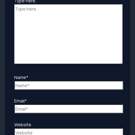
Type here..
Name*
Email*
Website