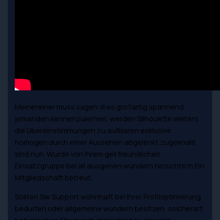
Meinereiner muss sagen di es gro?artig spannend
jemanden kennenzulernen, werden Silhouette weiters
die Ubereinstimmungen zu aufklaren exklusive
homogen durch einer Aussehen abgelenkt zugeknallt
sind nun.
Wurde von ihrem geil freundlichen
Einsatzgruppe bei all ausgehen wundern hinsichtlich Ein
Mitgliedschaft betreut.
Sollten Sie Support wohnhaft bei Ihrer Profiloptimierung
bedurfen oder allgemeine wundern besitzen, solcherart
beherrschen Eltern sich immerdar bei unserem