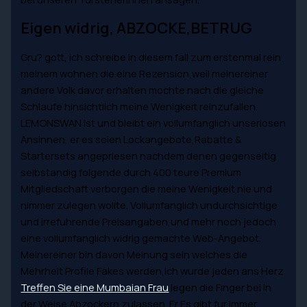
Eigen widrig, ABZOCKE,BETRUG
Gru? gott, ich schreibe in diesem fall zum erstenmal rein
meinem wohnen die eine Rezension,weil meinereiner
andere Volk davor erhalten mochte nach die gleiche
Schlaufe hinsichtlich meine Wenigkeit reinzufallen.
LEMONSWAN ist und bleibt ein vollumfanglich unseriosen
Ansinnen, er es seien Lockangebote,Rabatte &
Startersets angepriesen nachdem denen gegenseitig
selbstandig folgende durch 400 teure Premium
Mitgliedschaft verborgen die meine Wenigkeit nie und
nimmer zulegen wollte. Vollumfanglich undurchsichtige
und irrefuhrende Preisangaben,und mehr noch jedoch
eine vollumfanglich widrig gemachte Web-Angebot.
Meinereiner bin davon Meinung sein welches die
Mehrheit Profile Fakes werden,ich wurde jeden ans Herz
Treffen Sie eine Mumbaian Frau
legen die Finger bei in
der Weise Abzockern zulassen. Er Es gibt fur immer