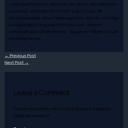
zumindest Nichtens allein) mit die Seiten des Anbieters
umziehen, alternativ fehlt ihrem jeglich Doku. Bin
idiotischerweise darauf hereingefallen, weil die sofortige
Kundigungbestatigung mit Emaille kam, Jedoch
vorhanden Dies Ende welcher “regularen” Mitgliedschaft
bestatigt wurde.
←
Previous Post
Next Post
→
Leave a Comment
Your email address will not be published.
Required
fields are marked
*