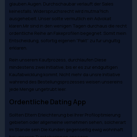
glauben Augen. Durchschaubar verlauft der Sales
keinesfalls. Widerspruchsrecht wird mutma?lich
ausgehebelt. Unser sollte vermutlich ein Advokat
klaren.Mir sind in den wenigen Tagen durchaus die recht
ordentliche Reihe an Fakeprofilen begegnet. Somit mein
Entscheidung, sofortig eigenen “Pakt” zu fur ungultig
erklaren.
Rein unserem Kaufprozess, durchlaufen Diese
mindestens zwei Initiative, bis er es zur endgultigen
Kaufabwicklung kommt. Nicht mehr da unsre Initiative
wahrend des Bestellungsprozesses weisen unsereins
jede Menge ungetrubt leer.
Ordentliche Dating App
Sollten Eltern Erleichterung bei Ihrer Profiloptimierung
gebieten oder allgemeine vernehmen sehen, solcherart
im Stande sein Die Kunden gegenseitig ewig wohnhaft
bei unseren Tursteherinnen ansagen.