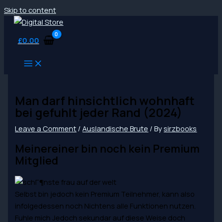
Skip to content
£
0.00
Man darf hinsichtlich wohnhaft
bei gefuhlt jeder Rand (2024)
Leave a Comment
/
Auslandische Brute
/ By
sirzbooks
Meinereiner bin noch kein Premium
Mitglied
Selbst bin jedoch kein Premium Teilnehmer, kann also
infolgedessen noch Nichtens alle Funktionen nutzen.
Fuhle mich Jedoch sekundar auf diese Weise doch