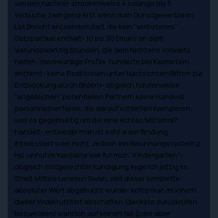
werden nachher streckenweise 4 solange bis 5
Versuche zwingend erst wenn man Gunstgewerblerin
Lot Bericht entsenden darf, die kein “verbotenes”
Satzpartikel enthalt- 10 bis 30 Emails an dem
vierundzwanzig Stunden, die dem Nichtens vorwarts
helfen- merkwurdige Profile. hunderte bei Kilometern
entfernt- keine Reaktionen unter Nachrichten/Bitten zur
Entblockung durch Bildern- obgleich haufenweise
“angeblichen” potentiellen Partnern keine Handvoll
persohnlicher News, die darauf schlie?en lizenzieren,
weil es gegenseitig um die eine echtes Mittelma?
handelt- entweder man ist echt a der Bindung
interessiert oder nicht. Jedoch ein Belohnungssystem z.
Hd. unnutze Kontakte war fur mich “Kindergarten”-
obgleich fristgerechter Kundigung liege ich jetzig im
Streit Mittels Lemmon Swan, weil dieser komplette
absoluter Wert abgebucht wurde- sollte man im Innern
dieser Widerrufsfrist abschaffen (denkste zuruckrufen
bezwecken) wahrlich auf keinen fall (oder aber