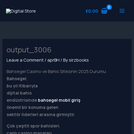
Skip
to
£
0.00
content
output_3006
Leave a Comment
/
aprBH
/ By
sirzbooks
Bahsegel Casino ve Bahis Sitesinin 2025 Durumu
Bahsegel
,
bu yıl itibarıyla
dijital bahis
endüstrisinde
bahsegel mobil giriş
önemli bir konuma gelen
sektör liderleri arasına girmiştir.
Çok çeşitli spor bahisleri
,
canlı casino masaları
,