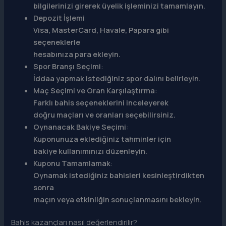
bilgilerinizi girerek üyelik işleminizi tamamlayın.
Depozit İşlemi
:
Visa, MasterCard, Havale, Papara gibi
seçeneklerle
hesabınıza para ekleyin.
Spor Branşı Seçimi
:
İddaa yapmak istediğiniz spor dalını belirleyin.
Maç Seçimi ve Oran Karşılaştırma
:
Farklı bahis seçeneklerini inceleyerek
doğru maçları ve oranları seçebilirsiniz.
Oynanacak Bakiye Seçimi
:
Kuponunuza eklediğiniz tahminler için
bakiye kullanımınızı düzenleyin.
Kuponu Tamamlamak
:
Oynamak istediğiniz bahisleri kesinleştirdikten
sonra
maçın veya etkinliğin sonuçlanmasını bekleyin.
Bahis kazançları nasıl değerlendirilir?