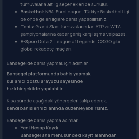
turnuvalarla alt lig seçenekleri de sunulur.
Basketbol:
NBA, EuroLeague, Türkiye Basketbol Ligi
de önde gelen liglere bahis yapabilirsiniz.
Tenis:
Grand Slam turnuvalarından ATP ve WTA
şampiyonalarına kadar geniş karşılaşma yelpazesi.
E-Spor:
Dota 2, League of Legends, CS:GO gibi
global rekabetçi maçları.
Bahsegel’de bahis yapmak için adımlar
Bahsegel platformunda bahis yapmak
,
kullanıcı dostu arayüzü sayesinde
hızlı bir şekilde yapılabilir.
Kısa sürede aşağıdaki yönergeleri takip ederek,
kendi bahislerinizi anında düzenleyebilirsiniz.
Bahsegel’de bahis yapma adımları
Yeni Hesap Kaydı
:
Bahsegel ana menüsündeki kayıt alanından