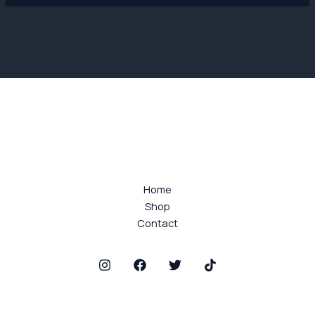
Home
Shop
Contact