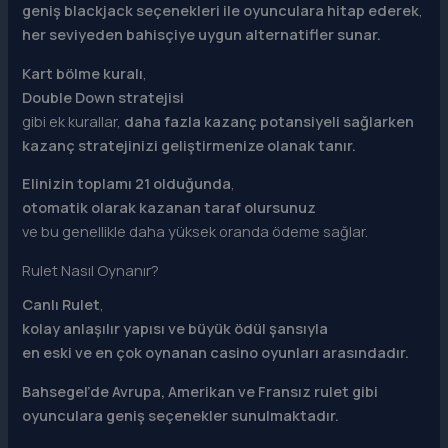
geniş blackjack seçenekleri ile oyunculara hitap ederek
,
her seviyeden bahisçiye uygun alternatifler sunar.
Kart bölme kuralı
,
Double Down stratejisi
gibi ek kurallar,
daha fazla kazanç potansiyeli sağlarken
kazanç stratejinizi geliştirmenize olanak tanır.
Elinizin toplamı 21 olduğunda
,
otomatik olarak kazanan taraf olursunuz
ve bu genellikle daha yüksek oranda ödeme sağlar.
Rulet Nasıl Oynanır?
Canlı Rulet
,
kolay anlaşılır yapısı ve büyük ödül şansıyla
en eski ve en çok oynanan casino oyunları arasındadır.
Bahsegel’de Avrupa, Amerikan ve Fransız rulet gibi
oyunculara geniş seçenekler sunulmaktadır.