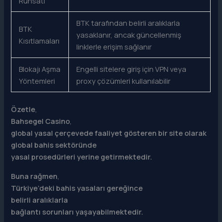
Ruhsatı
BTK tarafından belirli aralıklarla
BTK
yasaklanır, ancak güncellenmiş
Kısıtlamaları
linklerle erişim sağlanır
Blokajı Aşma
Engelli sitelere giriş için VPN veya
Yöntemleri
proxy çözümleri kullanılabilir
Özetle
,
Bahsegel Casino
,
global yasal çerçevede faaliyet gösteren bir site olarak
global bahis sektöründe
yasal prosedürleri yerine getirmektedir.
Buna rağmen
,
Türkiye’deki bahis yasaları gereğince
belirli aralıklarla
bağlantı sorunları yaşayabilmektedir.