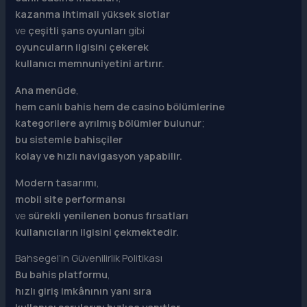
kazanma ihtimali yüksek slotlar
ve
çeşitli şans oyunları
gibi
oyuncuların ilgisini çekerek
kullanıcı memnuniyetini artırır.
Ana menüde
,
hem canlı bahis hem de casino bölümlerine
kategorilere ayrılmış bölümler bulunur
;
bu sistemle bahisçiler
kolay ve hızlı navigasyon yapabilir.
Modern tasarımı
,
mobil site performansı
ve
sürekli yenilenen bonus fırsatları
kullanıcıların ilgisini çekmektedir.
Bahsegel’in Güvenilirlik Politikası
Bu bahis platformu
,
hızlı giriş imkânının yanı sıra